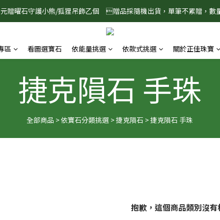
888元贈曜石守護小熊/狐狸吊飾乙個　贈品採隨機出貨，單筆不累贈，數
8/1-8/31 淨心護運 全館8折起 記得將商品加入購物車查看最終折扣金額
8/1-8/31 淨心護運 全館8折起 記得將商品加入購物車查看最終折扣金額
專區
看圖選寶石
依能量挑選
依款式挑選
關於正佳珠寶
捷克隕石 手珠
全部商品
>
依寶石分類挑選
>
捷克隕石
>
捷克隕石 手珠
抱歉，這個商品類別沒有