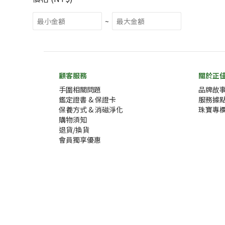
~
顧客服務
關於正
手圍相關問題
品牌故
鑑定證書 & 保證卡
服務據
保養方式 & 消磁淨化
珠寶專
購物須知
退貨/換貨
會員獨享優惠