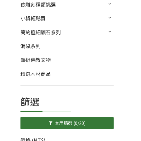
依雕刻種類挑選
小資輕鬆買
簡約極細礦石系列
消磁系列
熱銷佛教文物
精選木材商品
篩選
套用篩選
(0/20)
價格 (NT$)