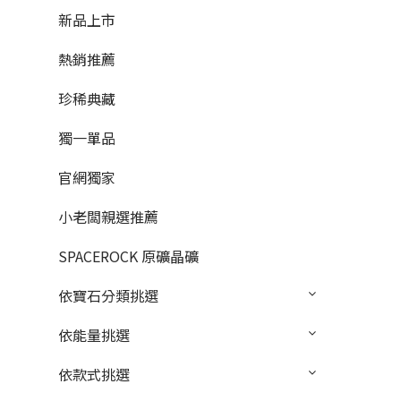
新品上市
熱銷推薦
珍稀典藏
獨一單品
官網獨家
小老闆親選推薦
SPACEROCK 原礦晶礦
依寶石分類挑選
依能量挑選
依款式挑選