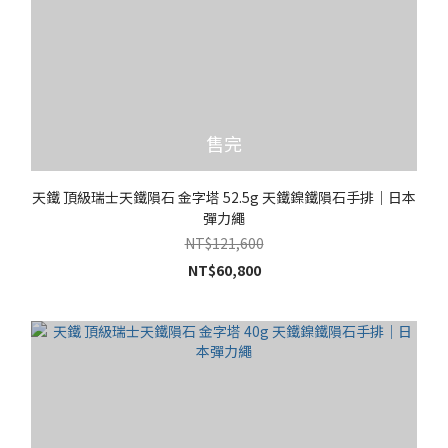
售完
天鐵 頂級瑞士天鐵隕石 金字塔 52.5g 天鐵鎳鐵隕石手排｜日本
彈力繩
NT$121,600
NT$60,800