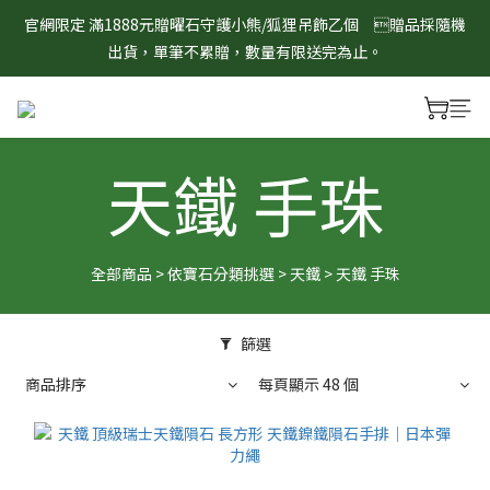
8/1-8/31 淨心護運 全館8折起 記得將商品加入購物車查看最終折
官網限定 滿1888元贈曜石守護小熊/狐狸吊飾乙個　贈品採隨機
扣金額！
出貨，單筆不累贈，數量有限送完為止。
8/1-8/31 淨心護運 全館8折起 記得將商品加入購物車查看最終折
扣金額！
天鐵 手珠
全部商品
>
依寶石分類挑選
>
天鐵
>
天鐵 手珠
篩選
商品排序
每頁顯示 48 個