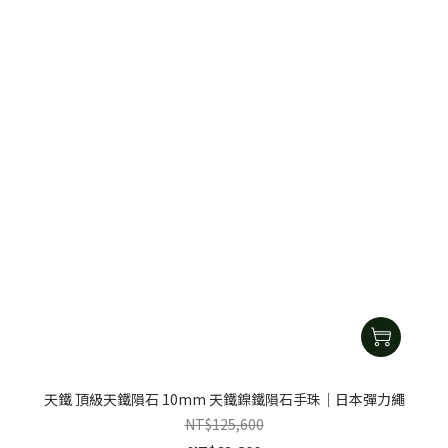
天鐵 頂級天鐵隕石 10mm 天鐵鎳鐵隕石手珠｜日本彈力繩
NT$125,600