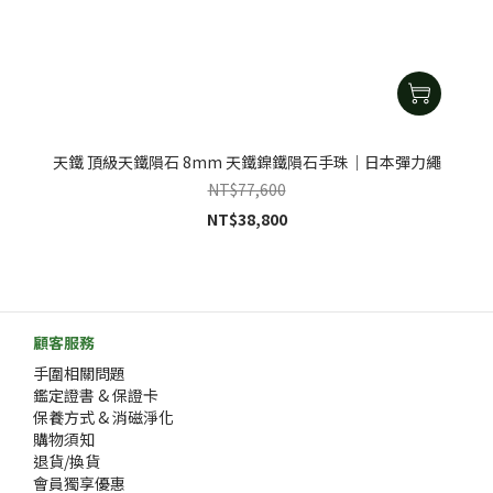
天鐵 頂級天鐵隕石 8mm 天鐵鎳鐵隕石手珠｜日本彈力繩
NT$77,600
NT$38,800
顧客服務
手圍相關問題
鑑定證書 & 保證卡
保養方式 & 消磁淨化
購物須知
退貨/換貨
會員獨享優惠