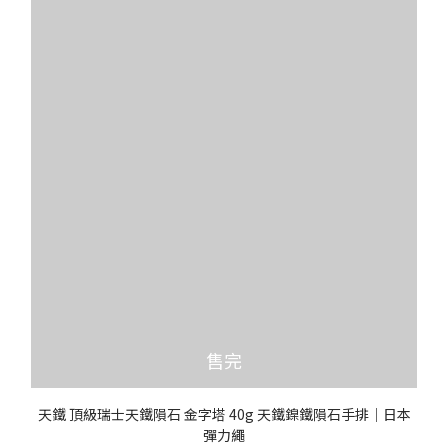
售完
天鐵 頂級瑞士天鐵隕石 金字塔 40g 天鐵鎳鐵隕石手排｜日本
彈力繩