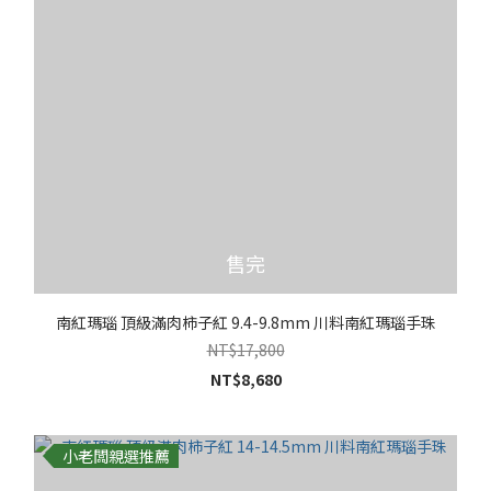
售完
南紅瑪瑙 頂級滿肉柿子紅 9.4-9.8mm 川料南紅瑪瑙手珠
NT$17,800
NT$8,680
小老闆親選推薦