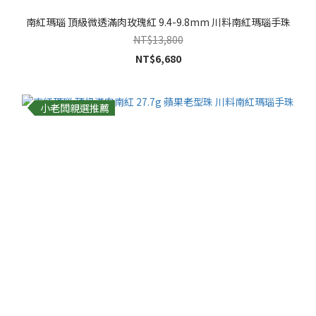
南紅瑪瑙 頂級微透滿肉玫瑰紅 9.4-9.8mm 川料南紅瑪瑙手珠
NT$13,800
NT$6,680
小老闆親選推薦