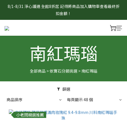
8/1-8/31 淨心護運 全館8折起 記得將商品加入購物車查看最終折
8/1-8/31 淨心護運 全館8折起 記得將商品加入購物車查看最終折
扣金額！
扣金額！
官網限定 滿1888元贈曜石守護小熊/狐狸吊飾乙個　贈品採隨機
出貨，單筆不累贈，數量有限送完為止。
南紅瑪瑙
8/1-8/31 淨心護運 全館8折起 記得將商品加入購物車查看最終折
扣金額！
全部商品
>
依寶石分類挑選
>
南紅瑪瑙
篩選
商品排序
每頁顯示 48 個
小老闆親選推薦