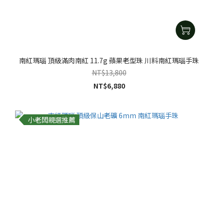
南紅瑪瑙 頂級滿肉南紅 11.7g 蘋果老型珠 川料南紅瑪瑙手珠
NT$13,800
NT$6,880
小老闆親選推薦