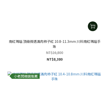
南紅瑪瑙 頂級微透滿肉柿子紅 10.8-11.3mm 川料南紅瑪瑙手
珠
NT$16,800
NT$8,380
小老闆親選推薦