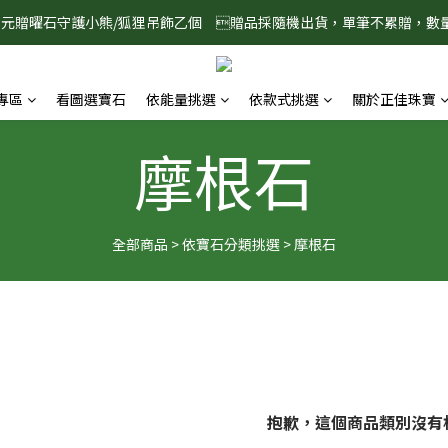
888元贈曜石守護小熊/狐狸吊飾乙個　贈品採隨機出貨，單筆不累贈，數
8/1-8/31 淨心護運 全館8折起 記得將商品加入購物車查看最終折扣金額
8/1-8/31 淨心護運 全館8折起 記得將商品加入購物車查看最終折扣金額
專區
看圖選寶石
依能量挑選
依款式挑選
關於正佳珠寶
摩根石
全部商品
>
依寶石分類挑選
>
摩根石
抱歉，這個商品類別沒有