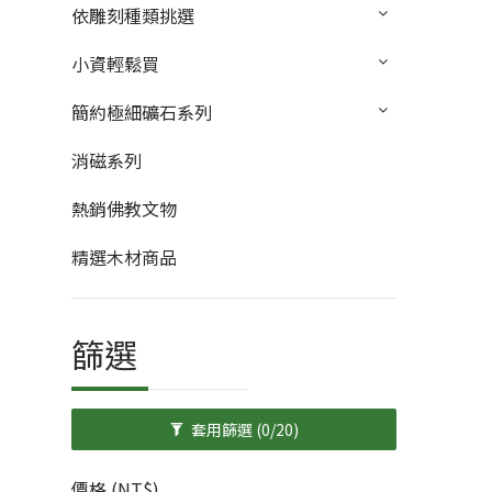
依雕刻種類挑選
小資輕鬆買
簡約極細礦石系列
消磁系列
熱銷佛教文物
精選木材商品
篩選
套用篩選
(0/20)
價格 (NT$)