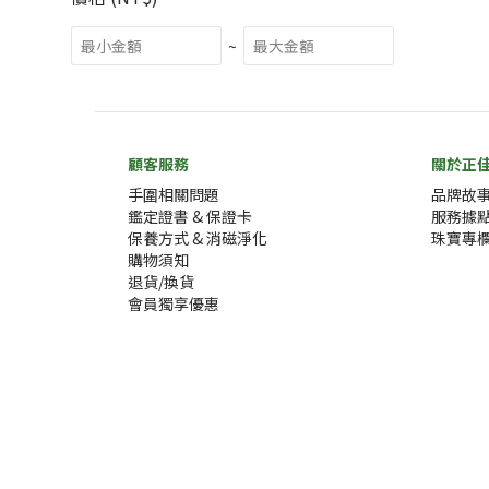
~
顧客服務
關於正
手圍相關問題
品牌故
鑑定證書 & 保證卡
服務據
保養方式 & 消磁淨化
珠寶專
購物須知
退貨/換貨
會員獨享優惠