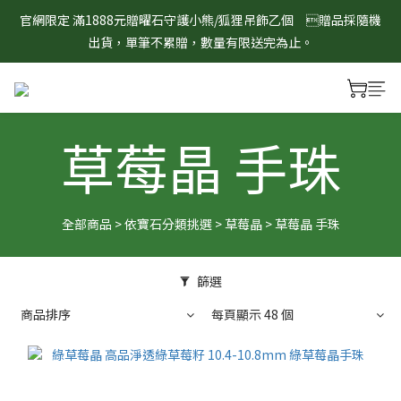
8/1-8/31 淨心護運 全館8折起 記得將商品加入購物車查看最終折
官網限定 滿1888元贈曜石守護小熊/狐狸吊飾乙個　贈品採隨機
扣金額！
出貨，單筆不累贈，數量有限送完為止。
8/1-8/31 淨心護運 全館8折起 記得將商品加入購物車查看最終折
扣金額！
草莓晶 手珠
全部商品
>
依寶石分類挑選
>
草莓晶
>
草莓晶 手珠
篩選
商品排序
每頁顯示 48 個