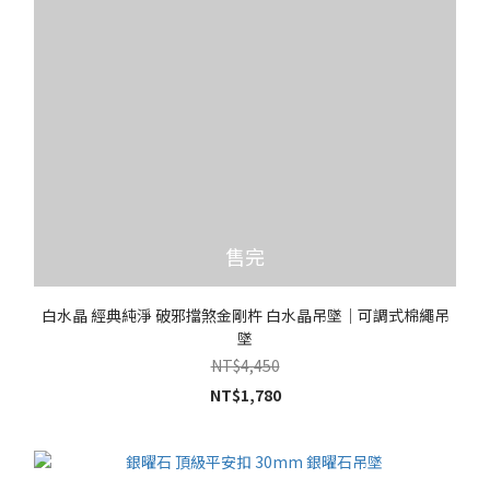
售完
白水晶 經典純淨 破邪擋煞金剛杵 白水晶吊墜｜可調式棉繩吊
墜
NT$4,450
NT$1,780