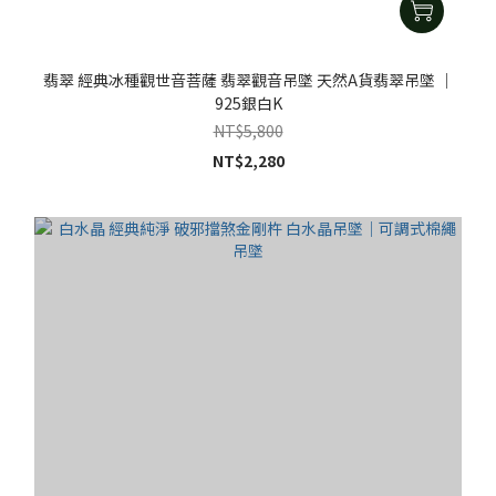
翡翠 經典冰種觀世音菩薩 翡翠觀音吊墜 天然A貨翡翠吊墜 ｜
925銀白K
NT$5,800
NT$2,280