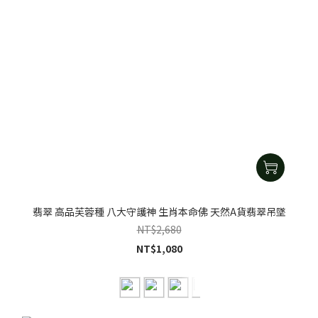
翡翠 高品芙蓉種 八大守護神 生肖本命佛 天然A貨翡翠吊墜
NT$2,680
NT$1,080