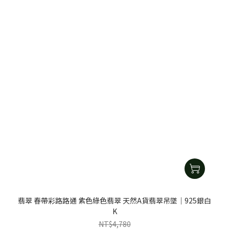
翡翠 春帶彩路路通 紫色綠色翡翠 天然A貨翡翠吊墜｜925銀白
K
NT$4,780