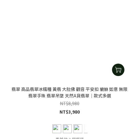
翡翠 高品翡翠冰糯種 黃翡 大肚佛 觀音 平安扣 貔貅 如意 無限
翡翠手珠 翡翠吊墜 天然A貨翡翠｜款式多選
NT$8,980
NT$3,980