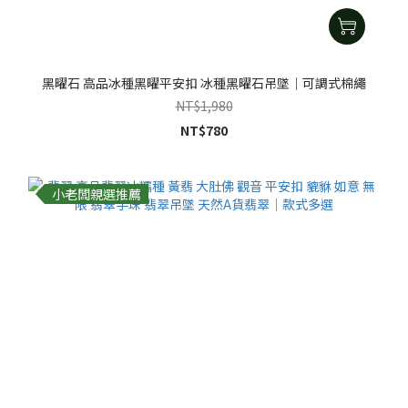
黑曜石 高品冰種黑曜平安扣 冰種黑曜石吊墜｜可調式棉繩
NT$1,980
NT$780
小老闆親選推薦