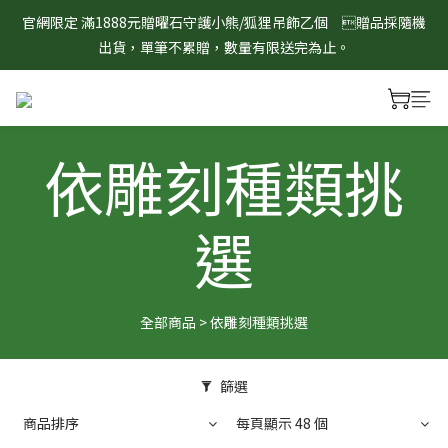
8/1-8/31 淨心護運 全館8折起 記得將商品加入購物車查看最終折
官網限定 滿1888元贈曜石守護小熊/狐狸吊飾乙個　贈品採隨機
扣金額！
出貨，單筆不累贈，數量有限送完為止。
8/1-8/31 淨心護運 全館8折起 記得將商品加入購物車查看最終折
扣金額！
依雕刻種類挑
選
全部商品
>
依雕刻種類挑選
篩選
商品排序
每頁顯示 48 個