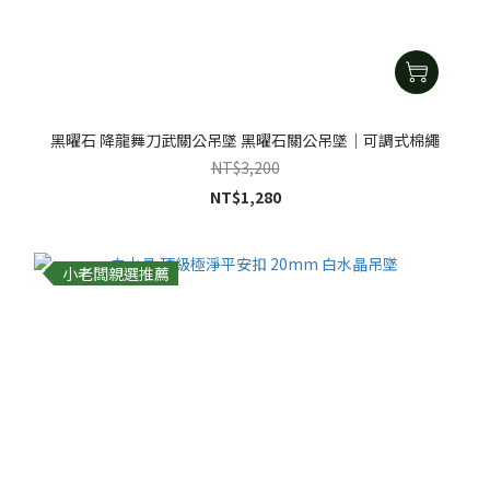
黑曜石 降龍舞刀武關公吊墜 黑曜石關公吊墜｜可調式棉繩
NT$3,200
NT$1,280
小老闆親選推薦