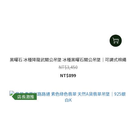
黑曜石 冰種降龍武關公吊墜 冰種黑曜石關公吊墜｜可調式棉繩
NT$3,450
NT$899
店長激推