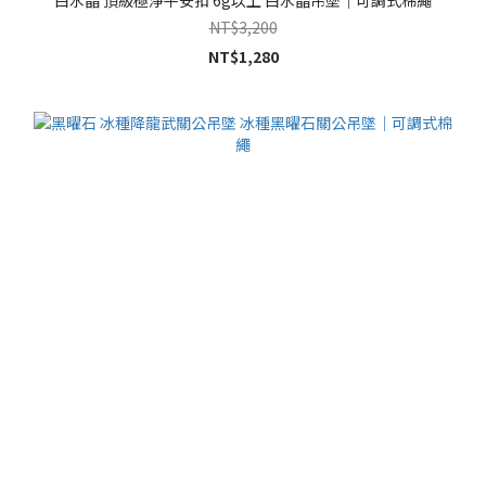
白水晶 頂級極淨平安扣 6g以上 白水晶吊墜｜可調式棉繩
NT$3,200
NT$1,280