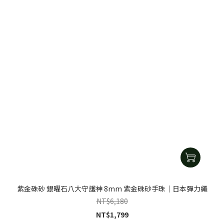
紫金硃砂 銀曜石八大守護神 8mm 紫金硃砂手珠｜日本彈力繩
NT$6,180
NT$1,799