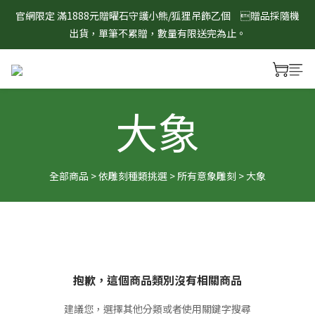
8/1-8/31 淨心護運 全館8折起 記得將商品加入購物車查看最終折
官網限定 滿1888元贈曜石守護小熊/狐狸吊飾乙個　贈品採隨機
扣金額！
出貨，單筆不累贈，數量有限送完為止。
8/1-8/31 淨心護運 全館8折起 記得將商品加入購物車查看最終折
扣金額！
大象
全部商品
>
依雕刻種類挑選
>
所有意象雕刻
>
大象
抱歉，這個商品類別沒有相關商品
建議您，選擇其他分類或者使用關鍵字搜尋