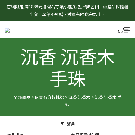
8/1-8/31 淨心護運 全館8折起 記得將商品加入購物車查看最終折
官網限定 滿1888元贈曜石守護小熊/狐狸吊飾乙個　贈品採隨機
扣金額！
出貨，單筆不累贈，數量有限送完為止。
8/1-8/31 淨心護運 全館8折起 記得將商品加入購物車查看最終折
扣金額！
沉香 沉香木
手珠
全部商品
>
依寶石分類挑選
>
沉香 沉香木
>
沉香 沉香木 手
珠
篩選