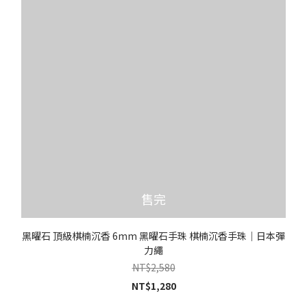
售完
黑曜石 頂級棋楠沉香 6mm 黑曜石手珠 棋楠沉香手珠｜日本彈
力繩
NT$2,580
NT$1,280