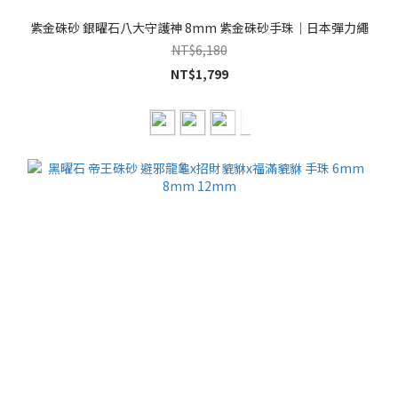
紫金硃砂 銀曜石八大守護神 8mm 紫金硃砂手珠｜日本彈力繩
NT$6,180
NT$1,799