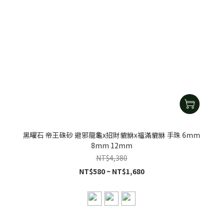
黑曜石 帝王硃砂 避邪龍龜x招財貔貅x福滿貔貅 手珠 6mm
8mm 12mm
NT$4,380
NT$580 ~ NT$1,680