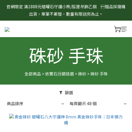
8/1-8/31 淨心護運 全館8折起 記得將商品加入購物車查看最終折
官網限定 滿1888元贈曜石守護小熊/狐狸吊飾乙個　贈品採隨機
扣金額！
出貨，單筆不累贈，數量有限送完為止。
8/1-8/31 淨心護運 全館8折起 記得將商品加入購物車查看最終折
扣金額！
硃砂 手珠
全部商品
>
依寶石分類挑選
>
硃砂
>
硃砂 手珠
篩選
商品排序
每頁顯示 48 個