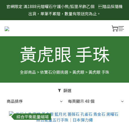
8/1-8/31 淨心護運 全館8折起 記得將商品加入購物車查看最終折
官網限定 滿1888元贈曜石守護小熊/狐狸吊飾乙個　贈品採隨機
扣金額！
出貨，單筆不累贈，數量有限送完為止。
8/1-8/31 淨心護運 全館8折起 記得將商品加入購物車查看最終折
扣金額！
黃虎眼 手珠
全部商品
>
依寶石分類挑選
>
黃虎眼
>
黃虎眼 手珠
篩選
商品排序
每頁顯示 48 個
綜合平衡能量磁場