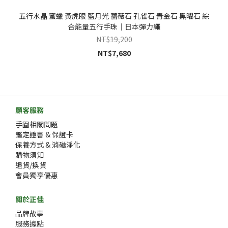
五行水晶 蜜蠟 黃虎眼 藍月光 薔薇石 孔雀石 青金石 黑曜石 綜
合能量五行手珠｜日本彈力繩
NT$19,200
NT$7,680
顧客服務
手圍相關問題
鑑定證書 & 保證卡
保養方式 & 消磁淨化
購物須知
退貨/換貨
會員獨享優惠
關於正佳
品牌故事
服務據點