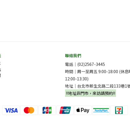
佳
聯絡我們
事
電話｜(02)2567-3445
點
時間｜周一至周五 9:00-18:00 (休
欄
12:00-13:30)
地址｜台北市新生北路二段133巷1
‼️地址非門市，來訪請預約‼️