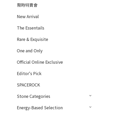
限時特賣會
New Arrival
The Essentails
Rare & Exquisite
One and Only
Official Online Exclusive
Editor's Pick
SPACEROCK
Stone Categories
Energy-Based Selection