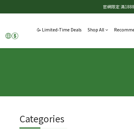
官網限定 滿1
🥳 Limited-Time Deals
Shop All
Recomme
Categories