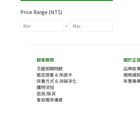
Price Range (NT$)
~
顧客服務
關於正
手圍相關問題
品牌故
鑑定證書 & 保證卡
服務據
保養方式 & 消磁淨化
珠寶專
購物須知
退貨/換貨
會員獨享優惠