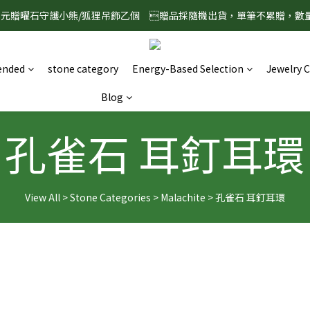
888元贈曜石守護小熊/狐狸吊飾乙個　贈品採隨機出貨，單筆不累贈，數
8/1-8/31 淨心護運 全館8折起 記得將商品加入購物車查看最終折扣金額
8/1-8/31 淨心護運 全館8折起 記得將商品加入購物車查看最終折扣金額
nded
stone category
Energy-Based Selection
Jewelry 
Blog
孔雀石 耳釘耳環
View All
>
Stone Categories
>
Malachite
>
孔雀石 耳釘耳環