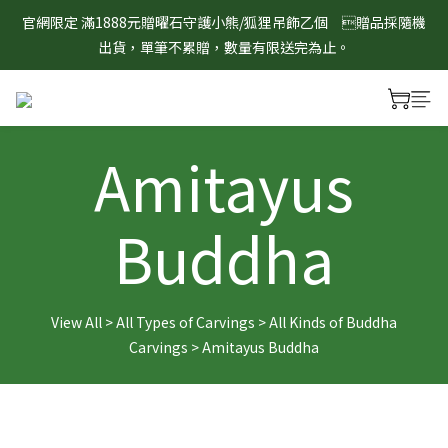
8/1-8/31 淨心護運 全館8折起 記得將商品加入購物車查看最終折
官網限定 滿1888元贈曜石守護小熊/狐狸吊飾乙個　贈品採隨機
扣金額！
出貨，單筆不累贈，數量有限送完為止。
8/1-8/31 淨心護運 全館8折起 記得將商品加入購物車查看最終折
扣金額！
Amitayus
Buddha
View All
>
All Types of Carvings
>
All Kinds of Buddha
Carvings
>
Amitayus Buddha