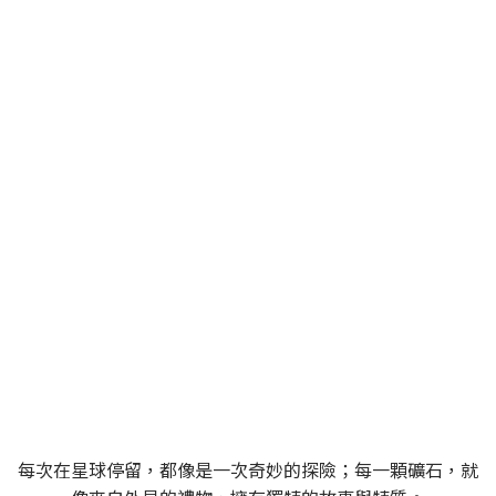
SPACEROCK 原礦晶礦
一個充滿多變與探索精神的品牌，同時也是一位穿梭
於宇宙中的太空旅者
每次在星球停留，都像是一次奇妙的探險；每一顆礦石，就