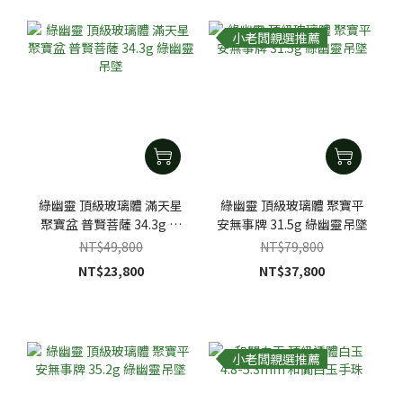
小老闆親選推薦
綠幽靈 頂級玻璃體 滿天星
綠幽靈 頂級玻璃體 聚寶平
聚寶盆 普賢菩薩 34.3g 綠
安無事牌 31.5g 綠幽靈吊墜
幽靈吊墜
NT$49,800
NT$79,800
NT$23,800
NT$37,800
小老闆親選推薦