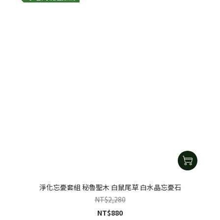
淨化忘憂套組 秘魯聖木 白鼠尾草 白水晶忘憂石
NT$2,280
NT$880