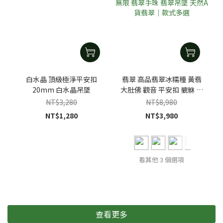
白水晶 頂級極淨平安扣
翡翠 高品翡翠冰糯種 黃翡
20mm 白水晶吊墜
大肚佛 觀音 平安扣 貔貅 如
意 無限 翡翠手珠 翡翠吊墜
NT$3,280
NT$8,980
天然A貨翡翠｜款式多選
NT$1,280
NT$3,980
看其他 3 個選項
查看更多