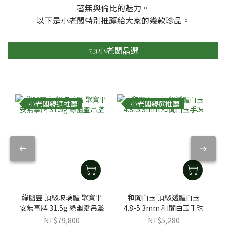
著無與倫比的魅力。
以下是小老闆特別推薦給大家的幾款珍品。
👈小老闆晶選
小老闆親選推薦
小老闆親選推薦
綠幽靈 頂級玻璃體 聚寶平
和闐白玉 頂級透體白玉
安無事牌 31.5g 綠幽靈吊墜
4.8-5.3mm 和闐白玉手珠
NT$79,800
NT$5,280