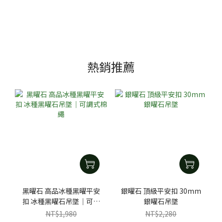
熱銷推薦
黑曜石 高品冰種黑曜平安
銀曜石 頂級平安扣 30mm
扣 冰種黑曜石吊墜｜可調
銀曜石吊墜
式棉繩
NT$1,980
NT$2,280