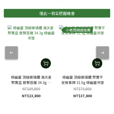
僅此一款⏳把握機會
小老闆親選推薦
綠幽靈 頂級玻璃體 滿天星
綠幽靈 頂級玻璃體 聚寶平
聚寶盆 普賢菩薩 34.3g 綠
安無事牌 31.5g 綠幽靈吊墜
幽靈吊墜
NT$49,800
NT$79,800
NT$23,800
NT$37,800