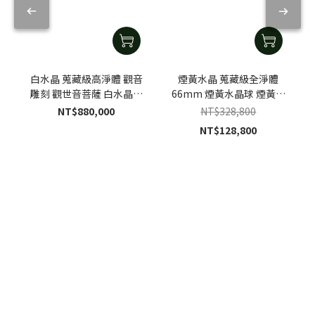
白水晶 蒐藏級高淨體 觀音
煙黃水晶 蒐藏級全淨體
雕刻 觀世音菩薩 白水晶觀
66mm 煙黃水晶球 煙黃水
音雕刻｜手工客製黑檀木座
晶擺件｜特製木座
NT$880,000
NT$328,800
NT$128,800