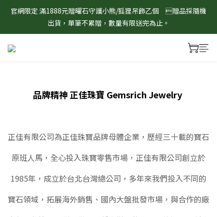
8/1-8/31 淨心護運 全館8折起 記得將商品加入購物車查看最終折
官網限定 滿1888元贈曜石守護小熊/狐狸吊飾乙個　贈品採隨機
扣金額！
出貨，單筆不累贈，數量有限送完為止。
8/1-8/31 淨心護運 全館8折起 記得將商品加入購物車查看最終折
扣金額！
品牌精神
正佳珠寶 Gemsrich Jewelry
正佳有限公司為正佳珠寶品牌母體企業，歷經三十載的寶石
原班人馬，全心投入珠寶零售市場，正佳有限公司創立於
1985年，成立於台北台灣總公司，多年來我們投入不同的
寶石領域，拓展海外銷售、國內大盤批發市場，與合作的廠