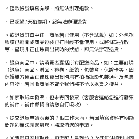
。匯款帳號填寫有誤，將無法辦理退款。
。已超過7天猶豫期，恕無法辦理退貨。
。欲退貨訂單中任一商品若已使用（不含試戴）如：外包塑
膠膜已撕開或商品包裝已打開經不當使用，或將條珠拆散
等，呈現非正佳珠寶出貨時的狀態，即無法辦理退貨。
。退貨商品中，請消費者囊括所有配送商品，如：主要訂購
（退貨）商品、贈品、禮卷、紙袋、包裝盒、保證卡等，因
保護雙方權益正佳珠寶出貨時均有拍攝錄影包裝過程及包裹
內容物，若回收商品不齊全我們將不予以退貨之權益。
。如索取紙本發票，但未寄回發票（客服會連絡您進行發票
的補件，補件郵資將請您自行吸收）。
。提交退貨申請表後的 7 個工作天內，若因填寫資料有明顯
問題卻無法聯繫到您，將取消您的申請。
。當我們已安排取件，但宅配人員到訪 2 次卻無法順利收回