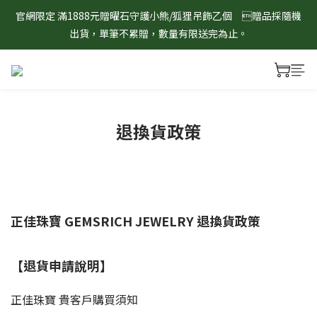
8/1-8/31 淨心護運 全館8折起 記得將商品加入購物車查看最終折
官網限定 滿1888元贈曜石守護小熊/狐狸吊飾乙個　贈品採隨機
扣金額！
出貨，單筆不累贈，數量有限送完為止。
8/1-8/31 淨心護運 全館8折起 記得將商品加入購物車查看最終折
扣金額！
退換貨政策
正佳珠寶 GEMSRICH JEWELRY 退換貨政策
【退貨申請說明】
正佳珠寶 貴客戶購買須知