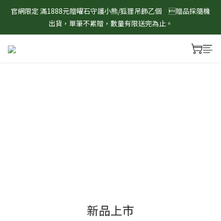
出貨，單筆不累贈，數量有限送完為止。
8/1-8/31 淨心護運 全館8折起 記得將商品加入購物車查看最終折
扣金額！
8/1-8/31 淨心護運 全館8折起 記得將商品加入購物車查看最終折
扣金額！
新品上市