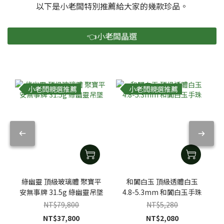
以下是小老闆特別推薦給大家的幾款珍品。
👈小老闆晶選
小老闆親選推薦
小老闆親選推薦
綠幽靈 頂級玻璃體 聚寶平
和闐白玉 頂級透體白玉
安無事牌 31.5g 綠幽靈吊墜
4.8-5.3mm 和闐白玉手珠
NT$79,800
NT$5,280
NT$37,800
NT$2,080