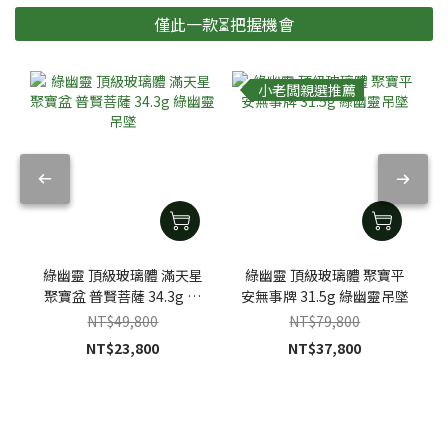
僅此一款⏳把握機會
小老闆親選推薦
綠幽靈 頂級玻璃體 滿天星
綠幽靈 頂級玻璃體 聚寶平
聚寶盆 普賢菩薩 34.3g 綠
安無事牌 31.5g 綠幽靈吊墜
幽靈吊墜
NT$49,800
NT$79,800
NT$23,800
NT$37,800