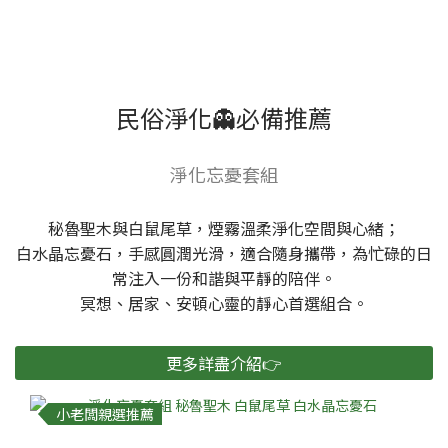
民俗淨化👻必備推薦
淨化忘憂套組
秘魯聖木與白鼠尾草，煙霧溫柔淨化空間與心緒；
白水晶忘憂石，手感圓潤光滑，適合隨身攜帶，為忙碌的日
常注入一份和諧與平靜的陪伴。
冥想、居家、安頓心靈的靜心首選組合。
更多詳盡介紹👉
小老闆親選推薦