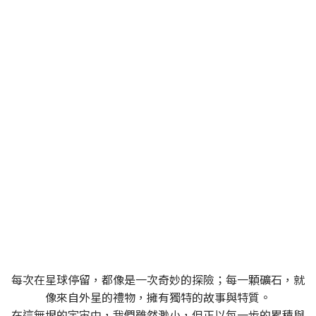
SPACEROCK 原礦晶礦
一個充滿多變與探索精神的品牌，同時也是一位穿梭
於宇宙中的太空旅者
每次在星球停留，都像是一次奇妙的探險；每一顆礦石，就
像來自外星的禮物，擁有獨特的故事與特質。
在這無垠的宇宙中，我們雖然渺小，但正以每一步的累積與