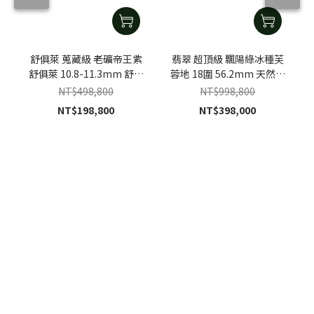
舒俱萊 蒐藏級 老礦帝王紫
翡翠 超頂級 飄陽綠冰種芙
舒俱萊 10.8-11.3mm 舒俱
蓉地 18圍 56.2mm 天然緬
萊手珠
甸A貨翡翠手鐲
NT$498,800
NT$998,800
NT$198,800
NT$398,000