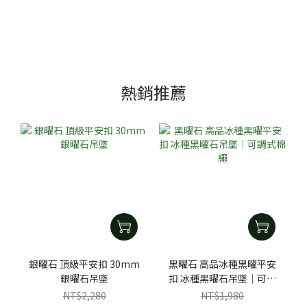
熱銷推薦
銀曜石 頂級平安扣 30mm
黑曜石 高品冰種黑曜平安
銀曜石吊墜
扣 冰種黑曜石吊墜｜可調
式棉繩
NT$2,280
NT$1,980