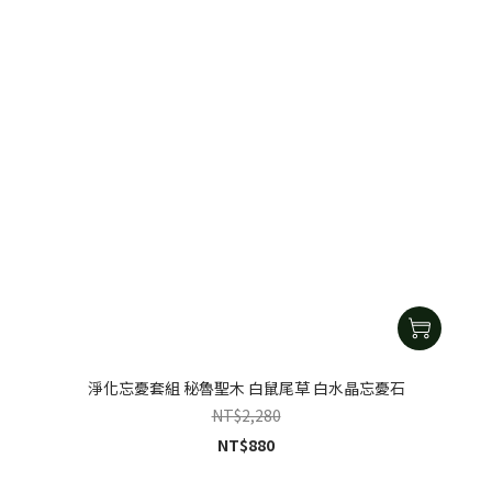
淨化忘憂套組 秘魯聖木 白鼠尾草 白水晶忘憂石
NT$2,280
NT$880