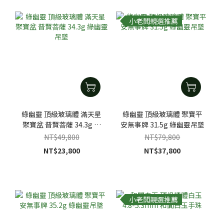
小老闆親選推薦
綠幽靈 頂級玻璃體 滿天星
綠幽靈 頂級玻璃體 聚寶平
聚寶盆 普賢菩薩 34.3g 綠
安無事牌 31.5g 綠幽靈吊墜
幽靈吊墜
NT$49,800
NT$79,800
NT$23,800
NT$37,800
小老闆親選推薦