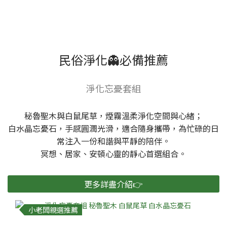
民俗淨化👻必備推薦
淨化忘憂套組
秘魯聖木與白鼠尾草，煙霧溫柔淨化空間與心緒；
白水晶忘憂石，手感圓潤光滑，適合隨身攜帶，為忙碌的日
常注入一份和諧與平靜的陪伴。
冥想、居家、安頓心靈的靜心首選組合。
更多詳盡介紹👉
小老闆親選推薦