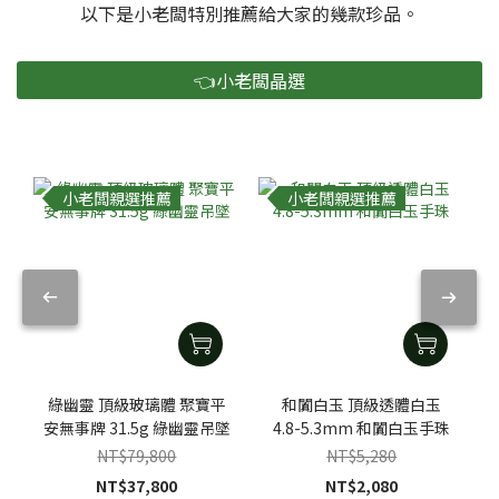
以下是小老闆特別推薦給大家的幾款珍品。
👈小老闆晶選
小老闆親選推薦
小老闆親選推薦
綠幽靈 頂級玻璃體 聚寶平
和闐白玉 頂級透體白玉
安無事牌 31.5g 綠幽靈吊墜
4.8-5.3mm 和闐白玉手珠
NT$79,800
NT$5,280
NT$37,800
NT$2,080