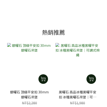
熱銷推薦
銀曜石 頂級平安扣 30mm
黑曜石 高品冰種黑曜平安
銀曜石吊墜
扣 冰種黑曜石吊墜｜可調
式棉繩
NT$2,280
NT$1,980