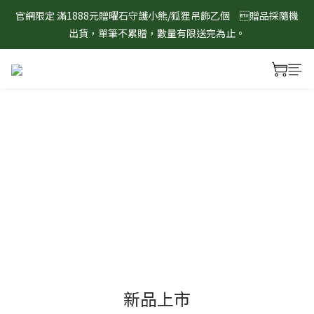
官網限定 滿1888元贈曜石守護小熊/狐狸吊飾乙個　贈品採隨機
8/1-8/31 淨心護運 全館8折起 記得將商品加入購物車查看最終折
出貨，單筆不累贈，數量有限送完為止。
扣金額！
8/1-8/31 淨心護運 全館8折起 記得將商品加入購物車查看最終折
扣金額！
新品上市