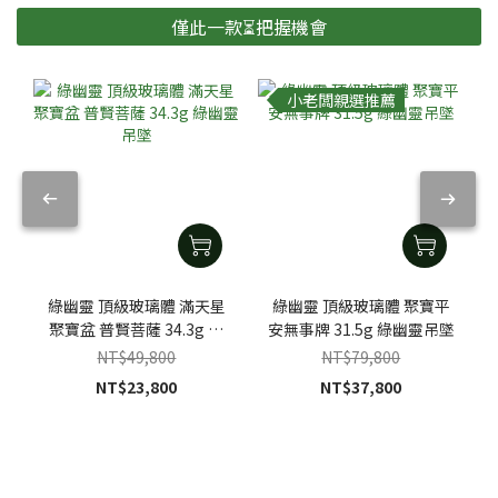
僅此一款⏳把握機會
小老闆親選推薦
綠幽靈 頂級玻璃體 滿天星
綠幽靈 頂級玻璃體 聚寶平
聚寶盆 普賢菩薩 34.3g 綠
安無事牌 31.5g 綠幽靈吊墜
幽靈吊墜
NT$49,800
NT$79,800
NT$23,800
NT$37,800