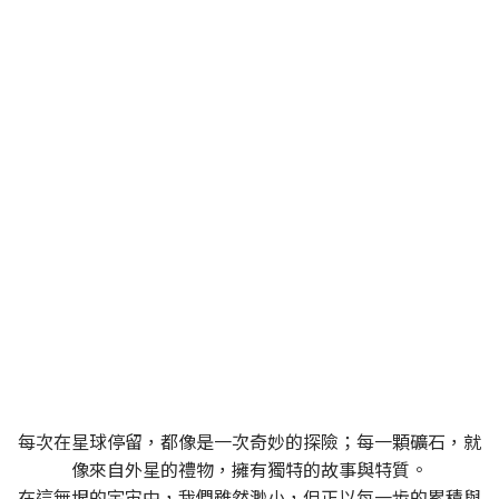
SPACEROCK 原礦晶礦
一個充滿多變與探索精神的品牌，同時也是一位穿梭
於宇宙中的太空旅者
每次在星球停留，都像是一次奇妙的探險；每一顆礦石，就
像來自外星的禮物，擁有獨特的故事與特質。
在這無垠的宇宙中，我們雖然渺小，但正以每一步的累積與