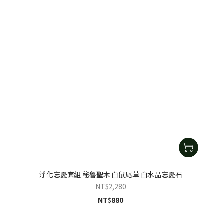
淨化忘憂套組 秘魯聖木 白鼠尾草 白水晶忘憂石
NT$2,280
NT$880