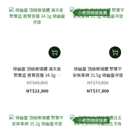
小老闆親選推薦
綠幽靈 頂級玻璃體 滿天星
綠幽靈 頂級玻璃體 聚寶平
聚寶盆 普賢菩薩 34.3g 綠
安無事牌 31.5g 綠幽靈吊墜
幽靈吊墜
NT$49,800
NT$79,800
NT$23,800
NT$37,800
小老闆親選推薦