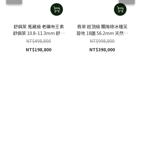
舒俱萊 蒐藏級 老礦帝王紫
翡翠 超頂級 飄陽綠冰種芙
舒俱萊 10.8-11.3mm 舒俱
蓉地 18圍 56.2mm 天然緬
萊手珠
甸A貨翡翠手鐲
NT$498,800
NT$998,800
NT$198,800
NT$398,000