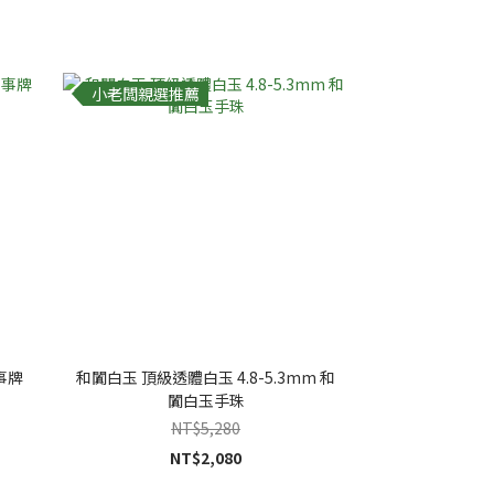
小老闆親選推薦
事牌
和闐白玉 頂級透體白玉 4.8-5.3mm 和
闐白玉手珠
NT$5,280
NT$2,080