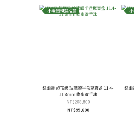
小老闆親選推薦
小
綠幽靈 超頂級 玻璃體半盆聚寶盆 11.4-
綠幽
11.8mm 綠幽靈手珠
NT$208,800
NT$95,800