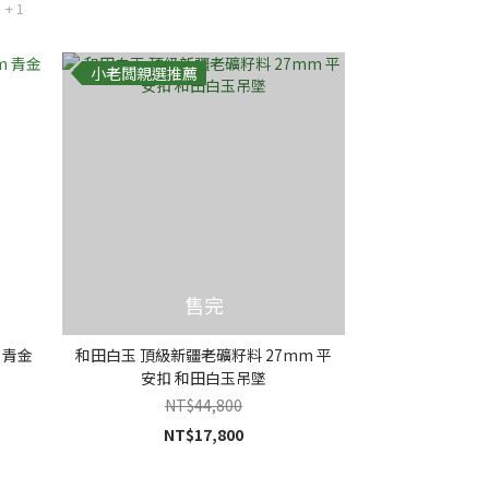
+ 1
小老闆親選推薦
售完
 青金
和田白玉 頂級新疆老礦籽料 27mm 平
安扣 和田白玉吊墜
NT$44,800
NT$17,800