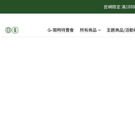
官網限定 滿1
🥳 限時特賣會
所有商品
主題商品/活動