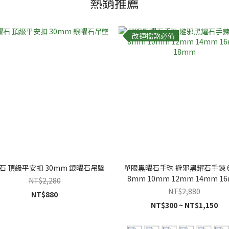
熱銷推薦
改運擋煞必備
石 頂級平安扣 30mm 銀曜石吊墜
單眼黑曜石手珠 避邪黑耀石手鍊 
8mm 10mm 12mm 14mm 1
NT$2,280
18mm
NT$2,880
NT$880
NT$300 ~ NT$1,150