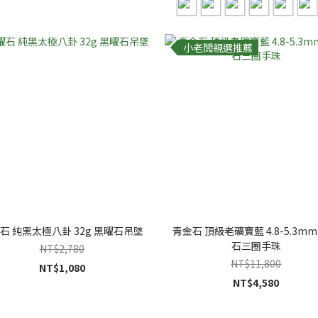
小老闆親選推薦
石 純黑太極八卦 32g 黑曜石吊墜
青金石 頂級老礦寶藍 4.8-5.3mm
石三圈手珠
NT$2,780
NT$11,800
NT$1,080
NT$4,580