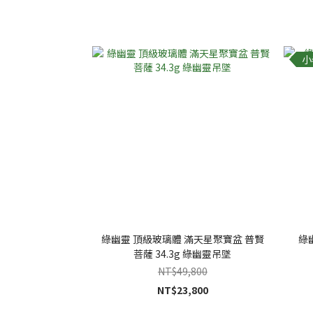
小
綠幽靈 頂級玻璃體 滿天星聚寶盆 普賢
綠
菩薩 34.3g 綠幽靈吊墜
NT$49,800
NT$23,800