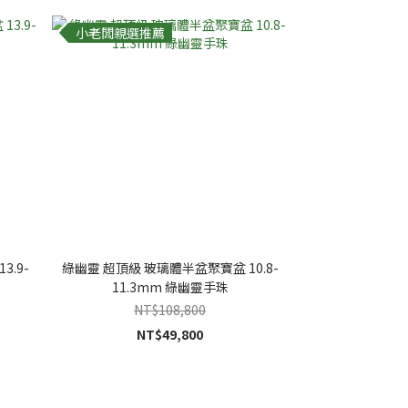
小老闆親選推薦
.9-
綠幽靈 超頂級 玻璃體半盆聚寶盆 10.8-
11.3mm 綠幽靈手珠
NT$108,800
NT$49,800