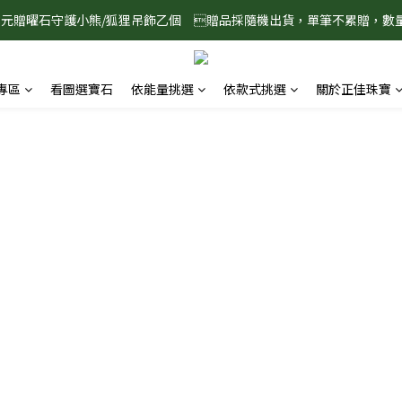
888元贈曜石守護小熊/狐狸吊飾乙個　贈品採隨機出貨，單筆不累贈，數
8/1-8/31 淨心護運 全館8折起 記得將商品加入購物車查看最終折扣金額
8/1-8/31 淨心護運 全館8折起 記得將商品加入購物車查看最終折扣金額
專區
看圖選寶石
依能量挑選
依款式挑選
關於正佳珠寶