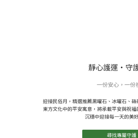
靜心護運・守
一份安心，一份
迎接民俗月，精選推薦黑曜石、冰曜石、硃
東方文化中的平安寓意，將承載平安與祝福
沉穩中迎接每一天的美
尋找專屬守護