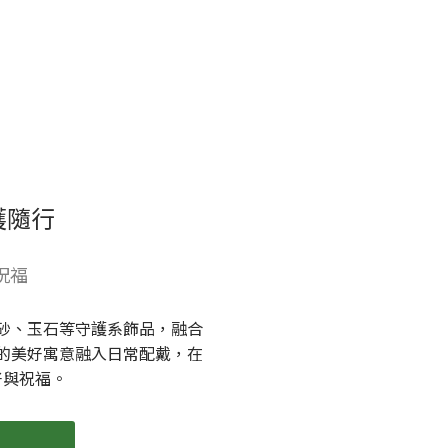
護隨行
祝福
砂、玉石等守護系飾品，融合
的美好寓意融入日常配戴，在
好與祝福。