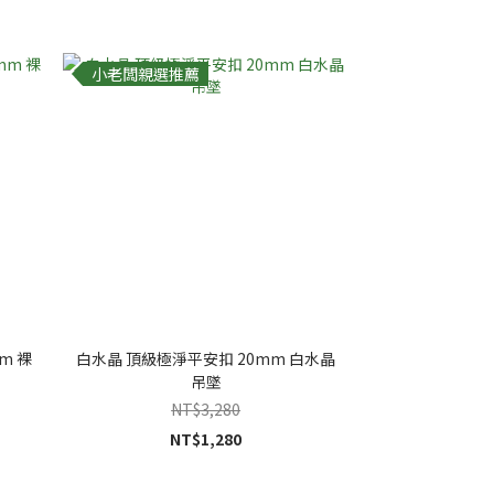
小老闆親選推薦
m 裸
白水晶 頂級極淨平安扣 20mm 白水晶
吊墜
NT$3,280
NT$1,280