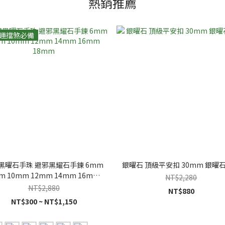
熱銷推薦
運擋煞必備
黑曜石手珠 避邪黑耀石手鍊 6mm
銀曜石 頂級平安扣 30mm 銀曜
m 10mm 12mm 14mm 16mm
NT$2,280
18mm
NT$2,880
NT$880
NT$300 ~ NT$1,150