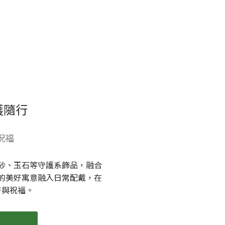
護隨行
祝福
砂、玉石等守護系飾品，融合
的美好寓意融入日常配戴，在
好與祝福。