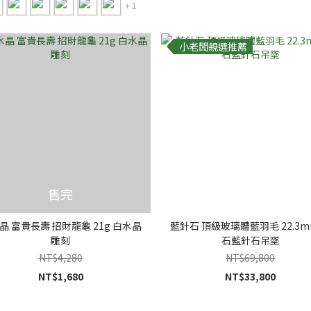
+ 1
小老闆親選推薦
售完
晶 富貴長壽 招財龍龜 21g 白水晶
藍針石 頂級玻璃體藍羽毛 22.3m
雕刻
石藍針石吊墜
NT$4,280
NT$69,800
NT$1,680
NT$33,800