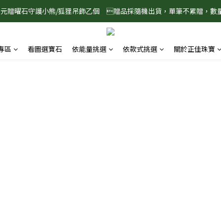
888元贈曜石守護小熊/狐狸吊飾乙個　贈品採隨機出貨，單筆不累贈，數
8/1-8/31 淨心護運 全館8折起 記得將商品加入購物車查看最終折扣金額
8/1-8/31 淨心護運 全館8折起 記得將商品加入購物車查看最終折扣金額
專區
看圖選寶石
依能量挑選
依款式挑選
關於正佳珠寶