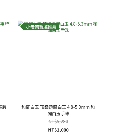
小老闆親選推薦
事牌
和闐白玉 頂級透體白玉 4.8-5.3mm 和
闐白玉手珠
NT$5,280
NT$2,080