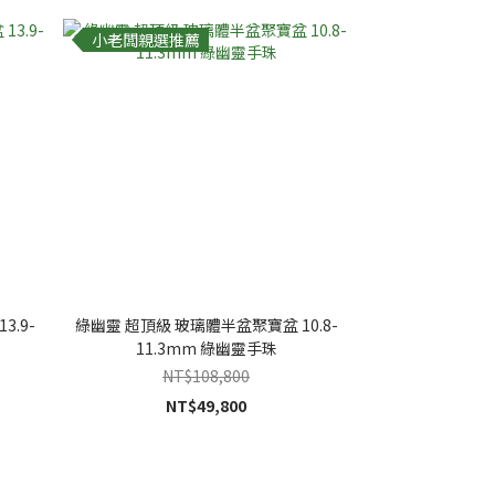
小老闆親選推薦
.9-
綠幽靈 超頂級 玻璃體半盆聚寶盆 10.8-
11.3mm 綠幽靈手珠
NT$108,800
NT$49,800