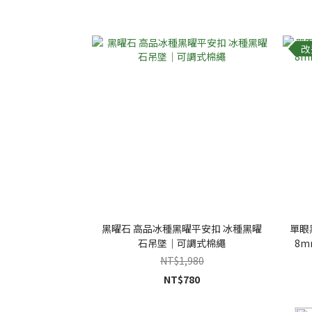
改
黑曜石 高品冰種黑曜平安扣 冰種黑曜
單眼
石吊墜｜可調式棉繩
8m
NT$1,980
NT$780