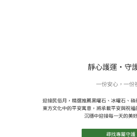
靜心護運・守
一份安心，一份
迎接民俗月，精選推薦黑曜石、冰曜石、硃
東方文化中的平安寓意，將承載平安與祝福
沉穩中迎接每一天的美
尋找專屬守護