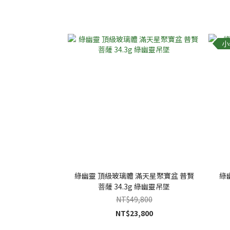
小
綠幽靈 頂級玻璃體 滿天星聚寶盆 普賢
綠
菩薩 34.3g 綠幽靈吊墜
NT$49,800
NT$23,800