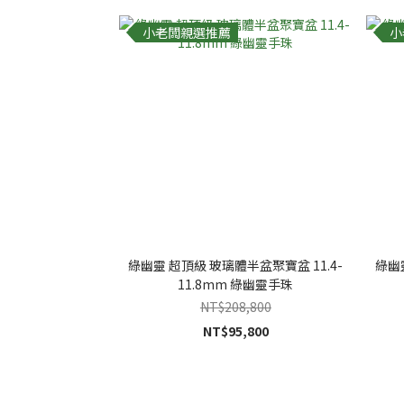
小老闆親選推薦
小
綠幽靈 超頂級 玻璃體半盆聚寶盆 11.4-
綠幽
11.8mm 綠幽靈手珠
NT$208,800
NT$95,800