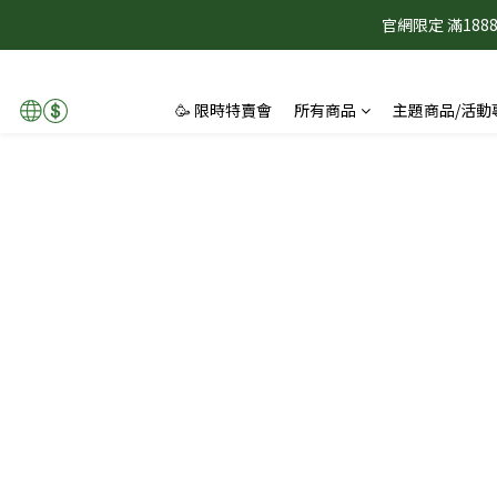
官網限定 滿1
🥳 限時特賣會
所有商品
主題商品/活動