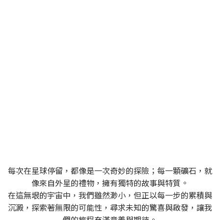
SPACEROCK 原礦晶礦
一個充滿多變與探索精神的品牌，同時也是一位穿梭
於宇宙中的太空旅者
每次在星球停留，都像是一次奇妙的探險；每一顆礦石，就
像來自外星的禮物，擁有獨特的故事與特質。
在這無垠的宇宙中，我們雖然渺小，但正以每一步的累積與
沉澱，探索著無限的可能性，尋求未知的驚喜與啟發，讓我
們的旅程充滿意義與期待。