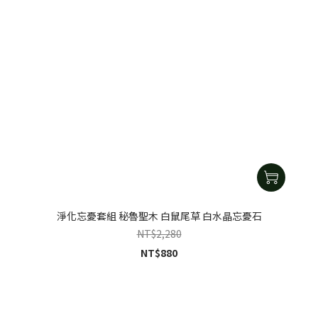
淨化忘憂套組 秘魯聖木 白鼠尾草 白水晶忘憂石
NT$2,280
NT$880