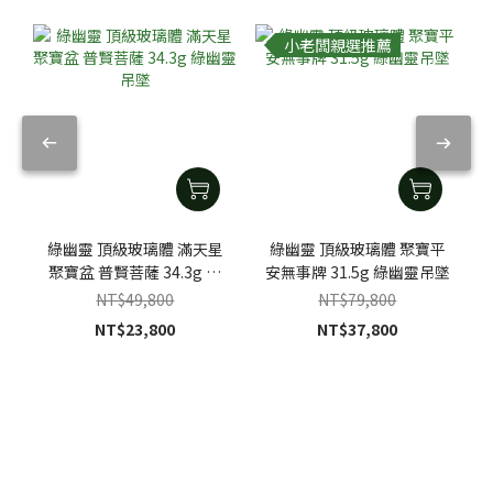
小老闆親選推薦
綠幽靈 頂級玻璃體 滿天星
綠幽靈 頂級玻璃體 聚寶平
聚寶盆 普賢菩薩 34.3g 綠
安無事牌 31.5g 綠幽靈吊墜
幽靈吊墜
NT$49,800
NT$79,800
NT$23,800
NT$37,800