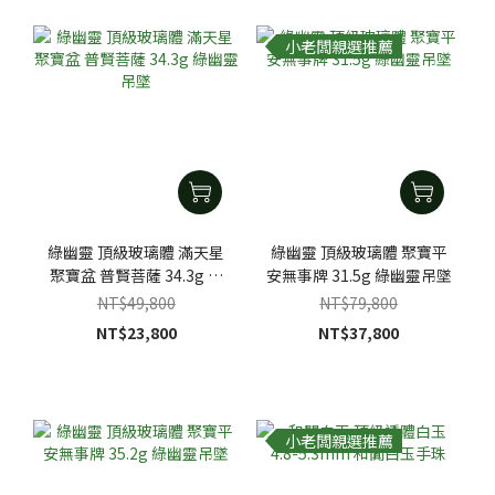
小老闆親選推薦
綠幽靈 頂級玻璃體 滿天星
綠幽靈 頂級玻璃體 聚寶平
聚寶盆 普賢菩薩 34.3g 綠
安無事牌 31.5g 綠幽靈吊墜
幽靈吊墜
NT$49,800
NT$79,800
NT$23,800
NT$37,800
小老闆親選推薦