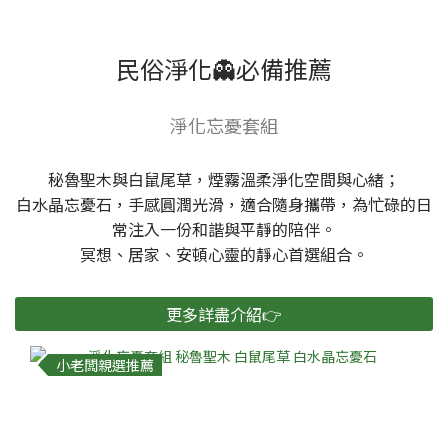
民俗淨化👻必備推薦
淨化忘憂套組
秘魯聖木與白鼠尾草，煙霧溫柔淨化空間與心緒；
白水晶忘憂石，手感圓潤光滑，適合隨身攜帶，為忙碌的日
常注入一份和諧與平靜的陪伴。
冥想、居家、安頓心靈的靜心首選組合。
更多詳盡介紹👉
小老闆親選推薦