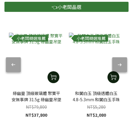
👈小老闆晶選
小老闆親選推薦
小老闆親選推薦
綠幽靈 頂級玻璃體 聚寶平
和闐白玉 頂級透體白玉
安無事牌 31.5g 綠幽靈吊墜
4.8-5.3mm 和闐白玉手珠
NT$79,800
NT$5,280
NT$37,800
NT$2,080