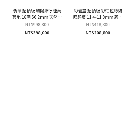
翡翠 超頂級 飄陽綠冰種芙
彩碧璽 超頂級 彩虹拉絲貓
蓉地 18圍 56.2mm 天然緬
眼碧璽 11.4-11.8mm 碧璽
甸A貨翡翠手鐲
手珠
NT$998,800
NT$418,800
NT$398,000
NT$208,800