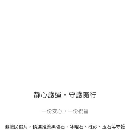
靜心護運・守護隨行
一份安心，一份祝福
迎接民俗月，精選推薦黑曜石、冰曜石、硃砂、玉石等守護