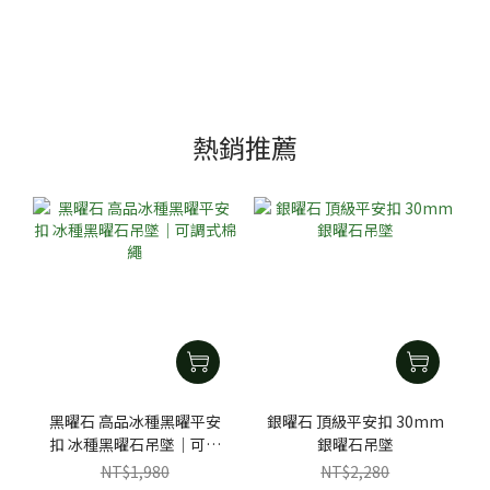
熱銷推薦
黑曜石 高品冰種黑曜平安
銀曜石 頂級平安扣 30mm
扣 冰種黑曜石吊墜｜可調
銀曜石吊墜
式棉繩
NT$1,980
NT$2,280