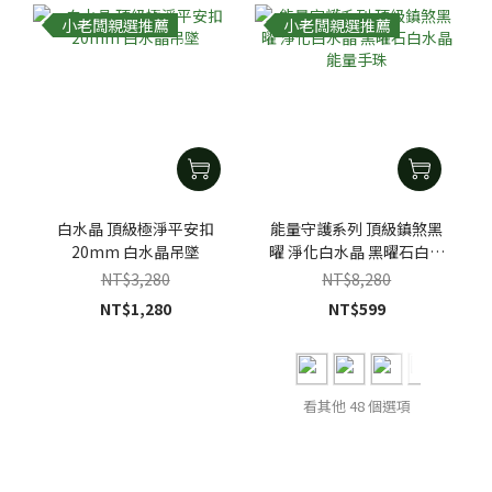
小老闆親選推薦
小老闆親選推薦
白水晶 頂級極淨平安扣
能量守護系列 頂級鎮煞黑
20mm 白水晶吊墜
曜 淨化白水晶 黑曜石白水
晶能量手珠
NT$3,280
NT$8,280
NT$1,280
NT$599
看其他 48 個選項