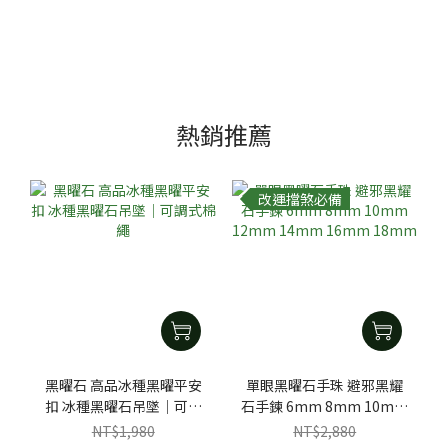
熱銷推薦
改運擋煞必備
黑曜石 高品冰種黑曜平安
單眼黑曜石手珠 避邪黑耀
扣 冰種黑曜石吊墜｜可調
石手鍊 6mm 8mm 10mm
式棉繩
12mm 14mm 16mm
NT$1,980
NT$2,880
18mm