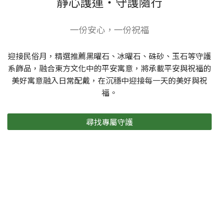
靜心護運・守護隨行
一份安心，一份祝福
迎接民俗月，精選推薦黑曜石、冰曜石、硃砂、玉石等守護
系飾品，融合東方文化中的平安寓意，將承載平安與祝福的
美好寓意融入日常配戴，在沉穩中迎接每一天的美好與祝
福。
尋找專屬守護