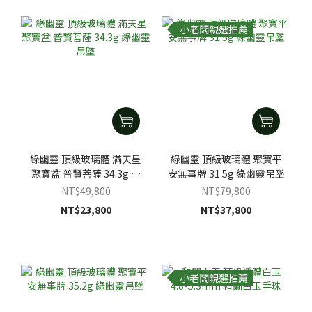
小老闆親選推薦
綠幽靈 頂級玻璃體 滿天星
綠幽靈 頂級玻璃體 聚寶平
聚寶盆 普賢菩薩 34.3g 綠
安無事牌 31.5g 綠幽靈吊墜
幽靈吊墜
NT$49,800
NT$79,800
NT$23,800
NT$37,800
小老闆親選推薦