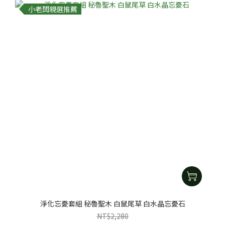
小老闆親選推薦
淨化忘憂套組 秘魯聖木 白鼠尾草 白水晶忘憂石
NT$2,280