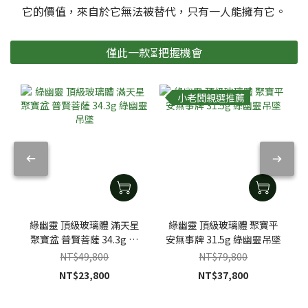
它的價值，來自於它無法被替代，只有一人能擁有它。
僅此一款⏳把握機會
小老闆親選推薦
綠幽靈 頂級玻璃體 滿天星
綠幽靈 頂級玻璃體 聚寶平
聚寶盆 普賢菩薩 34.3g 綠
安無事牌 31.5g 綠幽靈吊墜
幽靈吊墜
NT$49,800
NT$79,800
NT$23,800
NT$37,800