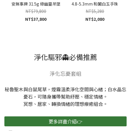
安無事牌 31.5g 綠幽靈吊墜
4.8-5.3mm 和闐白玉手珠
NT$79,800
NT$5,280
NT$37,800
NT$2,080
淨化驅邪👻必備推薦
淨化忘憂套組
秘魯聖木與白鼠尾草，煙霧溫柔淨化空間與心緒；白水晶忘
憂石，可隨身攜帶幫助紓壓、穩定情緒。
冥想、居家、轉換情緒的理想療癒組合。
更多詳盡介紹👉