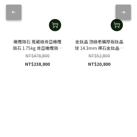
橄欖隕石 蒐藏級肯亞橄欖
金鈦晶 頂級老礦厚板鈦晶
隕石 1.75kg 肯亞橄欖隕石
球 14.3mm 裸石金鈦晶吊
原礦擺件
墜
NT$478,800
NT$52,800
NT$238,800
NT$20,800