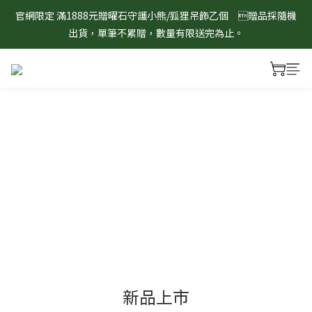
官網限定 滿1888元贈曜石守護小熊/狐狸吊飾乙個　贈品採隨機
8/1-8/31 淨心護運 全館8折起 記得將商品加入購物車查看最終折
出貨，單筆不累贈，數量有限送完為止。
扣金額！
8/1-8/31 淨心護運 全館8折起 記得將商品加入購物車查看最終折
扣金額！
新品上市