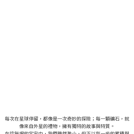
SPACEROCK 原礦晶礦
一個充滿多變與探索精神的品牌，同時也是一位穿梭
於宇宙中的太空旅者
每次在星球停留，都像是一次奇妙的探險；每一顆礦石，就
像來自外星的禮物，擁有獨特的故事與特質。
在這無垠的宇宙中，我們雖然渺小，但正以每一步的累積與