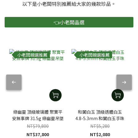
以下是小老闆特別推薦給大家的幾款珍品。
👈小老闆晶選
小老闆親選推薦
小老闆親選推薦
綠幽靈 頂級玻璃體 聚寶平
和闐白玉 頂級透體白玉
安無事牌 31.5g 綠幽靈吊墜
4.8-5.3mm 和闐白玉手珠
NT$79,800
NT$5,280
NT$37,800
NT$2,080