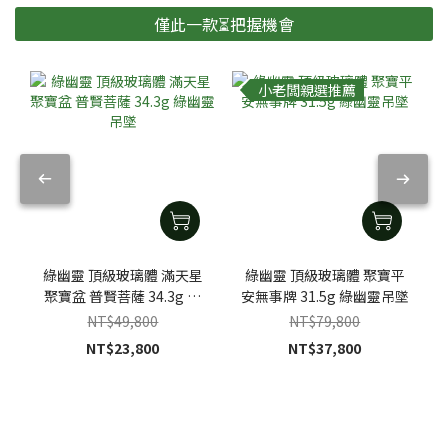
僅此一款⏳把握機會
小老闆親選推薦
綠幽靈 頂級玻璃體 滿天星
綠幽靈 頂級玻璃體 聚寶平
聚寶盆 普賢菩薩 34.3g 綠
安無事牌 31.5g 綠幽靈吊墜
幽靈吊墜
NT$49,800
NT$79,800
NT$23,800
NT$37,800