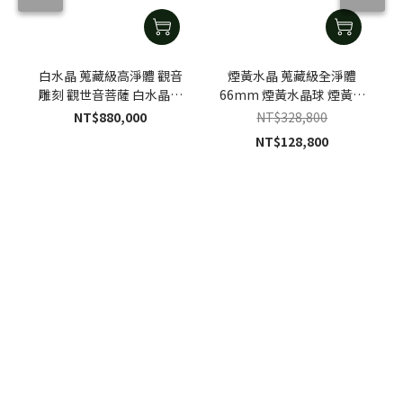
白水晶 蒐藏級高淨體 觀音
煙黃水晶 蒐藏級全淨體
雕刻 觀世音菩薩 白水晶觀
66mm 煙黃水晶球 煙黃水
音雕刻｜手工客製黑檀木座
晶擺件｜特製木座
NT$880,000
NT$328,800
NT$128,800