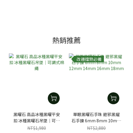
熱銷推薦
改運擋煞必備
黑曜石 高品冰種黑曜平安
單眼黑曜石手珠 避邪黑耀
扣 冰種黑曜石吊墜｜可調
石手鍊 6mm 8mm 10mm
式棉繩
12mm 14mm 16mm
NT$1,980
NT$2,880
18mm