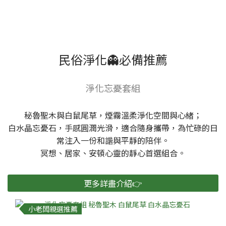
民俗淨化👻必備推薦
淨化忘憂套組
秘魯聖木與白鼠尾草，煙霧溫柔淨化空間與心緒；
白水晶忘憂石，手感圓潤光滑，適合隨身攜帶，為忙碌的日
常注入一份和諧與平靜的陪伴。
冥想、居家、安頓心靈的靜心首選組合。
更多詳盡介紹👉
小老闆親選推薦