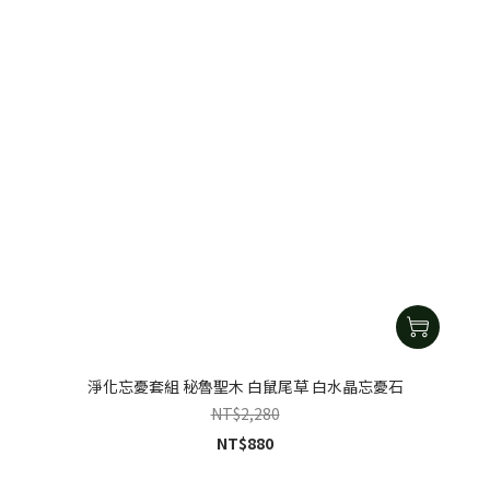
淨化忘憂套組 秘魯聖木 白鼠尾草 白水晶忘憂石
NT$2,280
NT$880