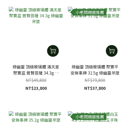
小老闆親選推薦
綠幽靈 頂級玻璃體 滿天星
綠幽靈 頂級玻璃體 聚寶平
聚寶盆 普賢菩薩 34.3g 綠
安無事牌 31.5g 綠幽靈吊墜
幽靈吊墜
NT$49,800
NT$79,800
NT$23,800
NT$37,800
小老闆親選推薦