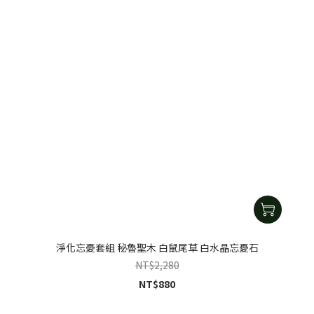
淨化忘憂套組 秘魯聖木 白鼠尾草 白水晶忘憂石
NT$2,280
NT$880