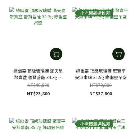
小老闆親選推薦
綠幽靈 頂級玻璃體 滿天星
綠幽靈 頂級玻璃體 聚寶平
聚寶盆 普賢菩薩 34.3g 綠
安無事牌 31.5g 綠幽靈吊墜
幽靈吊墜
NT$49,800
NT$79,800
NT$23,800
NT$37,800
小老闆親選推薦