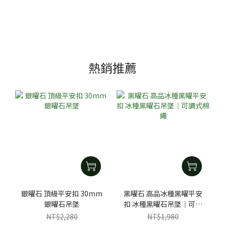
熱銷推薦
銀曜石 頂級平安扣 30mm
黑曜石 高品冰種黑曜平安
銀曜石吊墜
扣 冰種黑曜石吊墜｜可調
式棉繩
NT$2,280
NT$1,980