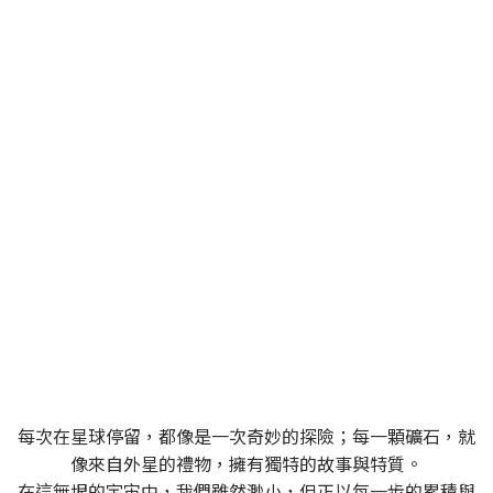
SPACEROCK 原礦晶礦
一個充滿多變與探索精神的品牌，同時也是一位穿梭
於宇宙中的太空旅者
每次在星球停留，都像是一次奇妙的探險；每一顆礦石，就
像來自外星的禮物，擁有獨特的故事與特質。
在這無垠的宇宙中，我們雖然渺小，但正以每一步的累積與