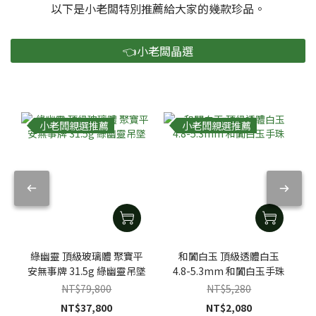
以下是小老闆特別推薦給大家的幾款珍品。
👈小老闆晶選
小老闆親選推薦
小老闆親選推薦
綠幽靈 頂級玻璃體 聚寶平
和闐白玉 頂級透體白玉
安無事牌 31.5g 綠幽靈吊墜
4.8-5.3mm 和闐白玉手珠
NT$79,800
NT$5,280
NT$37,800
NT$2,080