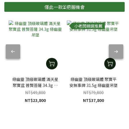
僅此一款⏳把握機會
小老闆親選推薦
綠幽靈 頂級玻璃體 滿天星
綠幽靈 頂級玻璃體 聚寶平
聚寶盆 普賢菩薩 34.3g 綠
安無事牌 31.5g 綠幽靈吊墜
幽靈吊墜
NT$49,800
NT$79,800
NT$23,800
NT$37,800