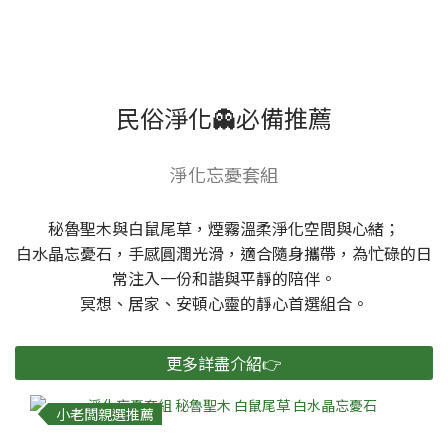
民俗淨化👻必備推薦
淨化忘憂套組
秘魯聖木與白鼠尾草，煙霧溫柔淨化空間與心緒；
白水晶忘憂石，手感圓潤光滑，適合隨身攜帶，為忙碌的日
常注入一份和諧與平靜的陪伴。
冥想、居家、安頓心靈的靜心首選組合。
更多詳盡介紹👉
小老闆親選推薦