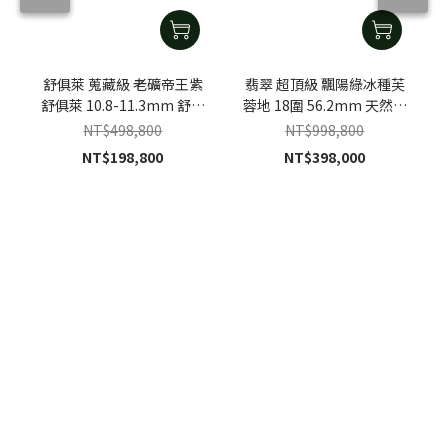
舒俱萊 蒐藏級 老礦帝王紫
翡翠 超頂級 飄陽綠冰種芙
舒俱萊 10.8-11.3mm 舒俱
蓉地 18圍 56.2mm 天然緬
萊手珠
甸A貨翡翠手鐲
NT$498,800
NT$998,800
NT$198,800
NT$398,000