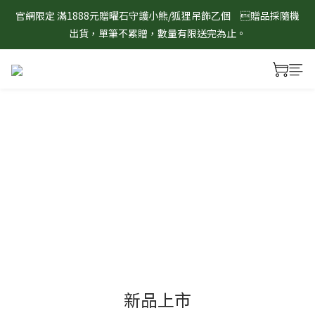
8/1-8/31 淨心護運 全館8折起 記得將商品加入購物車查看最終折
官網限定 滿1888元贈曜石守護小熊/狐狸吊飾乙個　贈品採隨機
扣金額！
出貨，單筆不累贈，數量有限送完為止。
8/1-8/31 淨心護運 全館8折起 記得將商品加入購物車查看最終折
扣金額！
新品上市