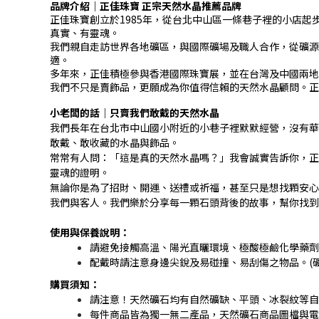
品牌介紹｜正佳珠寶 正宗天然水晶推薦品牌
正佳珠寶創立於1985年，從台北中山區一條巷子裡的小店
真實、有靈魂。
我們親自走訪世界各地礦區，與國際礦場及職人合作，從礦源
適。
多年來，正佳積極參與香港國際珠寶展，並在台灣及中國兩地
我們不只是賣飾品，更願成為你值得信賴的天然水晶顧問。正
小老闆的話｜只賣我們敢戴的天然水晶
我們長年在台北市中山國小附近的小巷子裡默默經營，沒有華
敢戴、敢收藏的水晶與飾品。
常常有人問：「這是真的天然水晶嗎？」我會誠實告訴你，正
靈魂的證明。
無論你是為了招財、開運、送禮或祈福，甚至只是想找顆安心
我們與客人。我們樂於分享每一顆石頭背後的故事，幫你找到
使用與保養說明：
請避免接觸高溫、陽光直曬環境、極酸極鹼化學藥劑
配戴時請注意身邊尖銳及易碰撞、易刮傷之物品。(礦
購買須知：
請注意！天然礦石均有自然礦缺、平頭、冰裂紋等自
每件商品皆為獨一無二產品，天然礦石商品圖檔與電