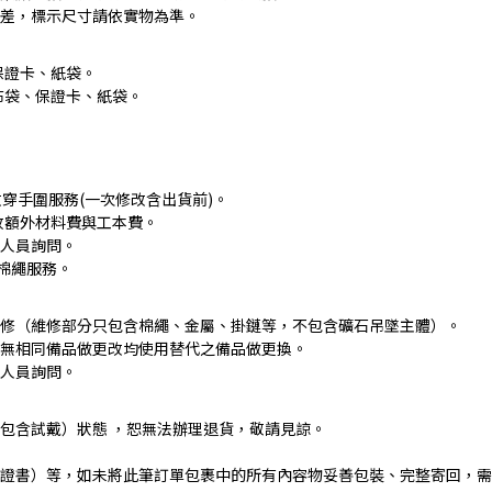
差，標示尺寸請依實物為準。
保證卡、紙袋。
布袋、保證卡、紙袋。
穿手圍服務(一次修改含出貨前)。
收額外材料費與工本費。
人員詢問。
棉繩服務。
修（維修部分只包含棉繩、金屬、掛鏈等，不包含礦石吊墜主體）。
若無相同備品做更改均使用替代之備品做更換。
人員詢問。
包含試戴）狀態 ，恕無法辦理退貨，敬請見諒。
證書）等，如未將此筆訂單包裹中的所有內容物妥善包裝、完整寄回，需