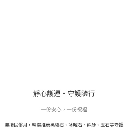
靜心護運・守護隨行
一份安心，一份祝福
迎接民俗月，精選推薦黑曜石、冰曜石、硃砂、玉石等守護