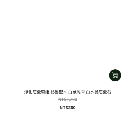
淨化忘憂套組 秘魯聖木 白鼠尾草 白水晶忘憂石
NT$2,280
NT$880