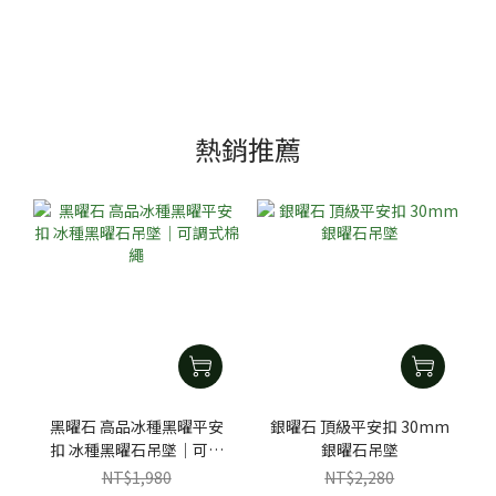
熱銷推薦
黑曜石 高品冰種黑曜平安
銀曜石 頂級平安扣 30mm
扣 冰種黑曜石吊墜｜可調
銀曜石吊墜
式棉繩
NT$1,980
NT$2,280