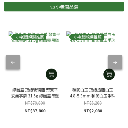
👈小老闆晶選
小老闆親選推薦
小老闆親選推薦
綠幽靈 頂級玻璃體 聚寶平
和闐白玉 頂級透體白玉
安無事牌 31.5g 綠幽靈吊墜
4.8-5.3mm 和闐白玉手珠
NT$79,800
NT$5,280
NT$37,800
NT$2,080