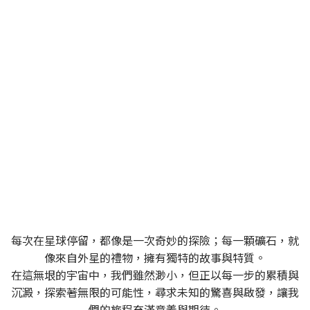
SPACEROCK 原礦晶礦
一個充滿多變與探索精神的品牌，同時也是一位穿梭
於宇宙中的太空旅者
每次在星球停留，都像是一次奇妙的探險；每一顆礦石，就
像來自外星的禮物，擁有獨特的故事與特質。
在這無垠的宇宙中，我們雖然渺小，但正以每一步的累積與
沉澱，探索著無限的可能性，尋求未知的驚喜與啟發，讓我
們的旅程充滿意義與期待。