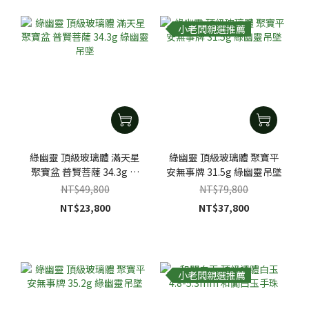
小老闆親選推薦
綠幽靈 頂級玻璃體 滿天星
綠幽靈 頂級玻璃體 聚寶平
聚寶盆 普賢菩薩 34.3g 綠
安無事牌 31.5g 綠幽靈吊墜
幽靈吊墜
NT$49,800
NT$79,800
NT$23,800
NT$37,800
小老闆親選推薦