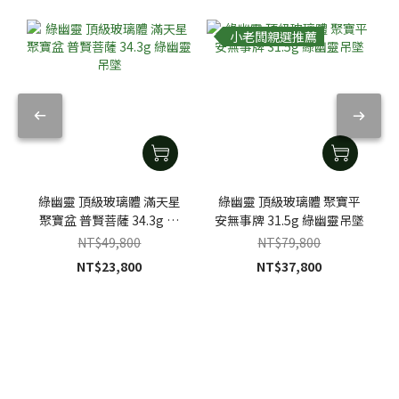
小老闆親選推薦
綠幽靈 頂級玻璃體 滿天星
綠幽靈 頂級玻璃體 聚寶平
聚寶盆 普賢菩薩 34.3g 綠
安無事牌 31.5g 綠幽靈吊墜
幽靈吊墜
NT$49,800
NT$79,800
NT$23,800
NT$37,800