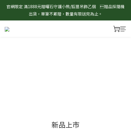
8/1-8/31 淨心護運 全館8折起 記得將商品加入購物車查看最終折
官網限定 滿1888元贈曜石守護小熊/狐狸吊飾乙個　贈品採隨機
扣金額！
出貨，單筆不累贈，數量有限送完為止。
8/1-8/31 淨心護運 全館8折起 記得將商品加入購物車查看最終折
扣金額！
新品上市