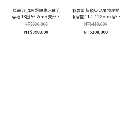
翡翠 超頂級 飄陽綠冰種芙
彩碧璽 超頂級 彩虹拉絲貓
蓉地 18圍 56.2mm 天然緬
眼碧璽 11.4-11.8mm 碧璽
甸A貨翡翠手鐲
手珠
NT$998,800
NT$418,800
NT$398,000
NT$208,800