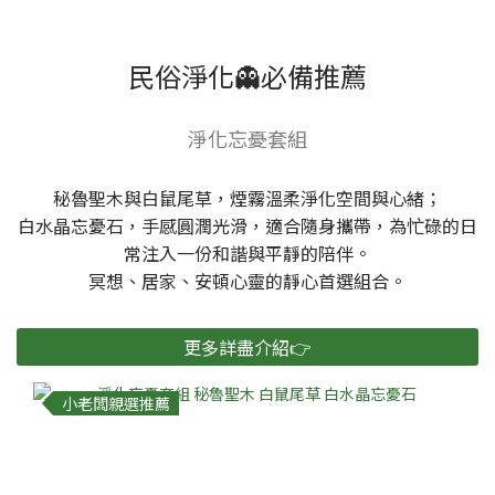
民俗淨化👻必備推薦
淨化忘憂套組
秘魯聖木與白鼠尾草，煙霧溫柔淨化空間與心緒；
白水晶忘憂石，手感圓潤光滑，適合隨身攜帶，為忙碌的日
常注入一份和諧與平靜的陪伴。
冥想、居家、安頓心靈的靜心首選組合。
更多詳盡介紹👉
小老闆親選推薦