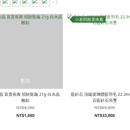
+ 1
小老闆親選推薦
售完
晶 富貴長壽 招財龍龜 21g 白水晶
藍針石 頂級玻璃體藍羽毛 22.3m
雕刻
石藍針石吊墜
NT$4,280
NT$69,800
NT$1,680
NT$33,800