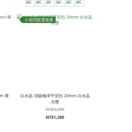
小老闆親選推薦
m 裸
白水晶 頂級極淨平安扣 20mm 白水晶
吊墜
NT$3,280
NT$1,280