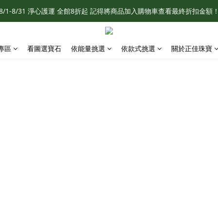
8/1-8/31 淨心護運 全館8折起 記得將商品加入購物車查看最終折扣金額
8/1-8/31 淨心護運 全館8折起 記得將商品加入購物車查看最終折扣金額
888元贈曜石守護小熊/狐狸吊飾乙個　贈品採隨機出貨，單筆不累贈，數
專區
看圖選寶石
依能量挑選
依款式挑選
關於正佳珠寶
8/1-8/31 淨心護運 全館8折起 記得將商品加入購物車查看最終折扣金額