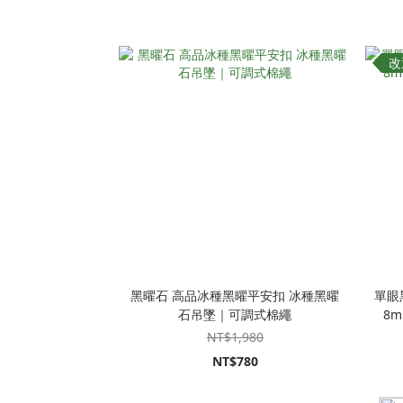
改
黑曜石 高品冰種黑曜平安扣 冰種黑曜
單眼
石吊墜｜可調式棉繩
8m
NT$1,980
NT$780