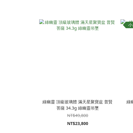
小
綠幽靈 頂級玻璃體 滿天星聚寶盆 普賢
綠
菩薩 34.3g 綠幽靈吊墜
NT$49,800
NT$23,800