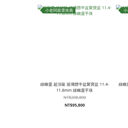
小老闆親選推薦
小
綠幽靈 超頂級 玻璃體半盆聚寶盆 11.4-
綠幽靈
11.8mm 綠幽靈手珠
NT$208,800
NT$95,800