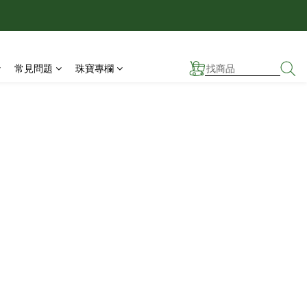
！
！
量有限送完為止。
常見問題
珠寶專欄
！