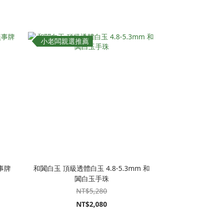
小老闆親選推薦
事牌
和闐白玉 頂級透體白玉 4.8-5.3mm 和
闐白玉手珠
NT$5,280
NT$2,080