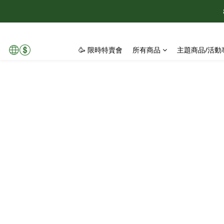
官網限定 滿1
🥳 限時特賣會
所有商品
主題商品/活動