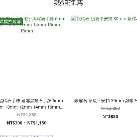
熱銷推薦
運擋煞必備
黑曜石手珠 避邪黑耀石手鍊 6mm
銀曜石 頂級平安扣 30mm 銀曜
m 10mm 12mm 14mm 16mm
NT$2,280
18mm
NT$2,880
NT$880
NT$300 ~ NT$1,150