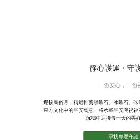
靜心護運・守
一份安心，一份
迎接民俗月，精選推薦黑曜石、冰曜石、硃
東方文化中的平安寓意，將承載平安與祝福
沉穩中迎接每一天的美
尋找專屬守護