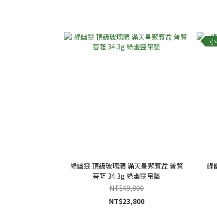
小
綠幽靈 頂級玻璃體 滿天星聚寶盆 普賢
綠
菩薩 34.3g 綠幽靈吊墜
NT$49,800
NT$23,800