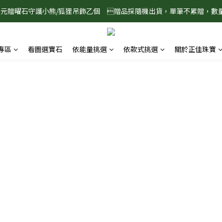
888元贈曜石守護小熊/狐狸吊飾乙個　贈品採隨機出貨，單筆不累贈，數
8/1-8/31 淨心護運 全館8折起 記得將商品加入購物車查看最終折扣金額
8/1-8/31 淨心護運 全館8折起 記得將商品加入購物車查看最終折扣金額
專區
看圖選寶石
依能量挑選
依款式挑選
關於正佳珠寶