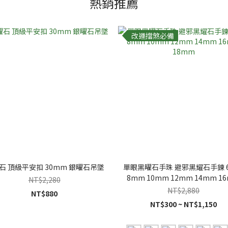
熱銷推薦
改運擋煞必備
石 頂級平安扣 30mm 銀曜石吊墜
單眼黑曜石手珠 避邪黑耀石手鍊 
8mm 10mm 12mm 14mm 1
NT$2,280
18mm
NT$2,880
NT$880
NT$300 ~ NT$1,150