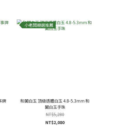
小老闆親選推薦
事牌
和闐白玉 頂級透體白玉 4.8-5.3mm 和
闐白玉手珠
NT$5,280
NT$2,080