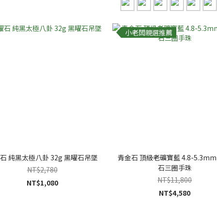
小老闆親選推薦
石 純黑太極八卦 32g 黑曜石吊墜
青金石 頂級老礦寶藍 4.8-5.3mm
石三圈手珠
NT$2,780
NT$11,800
NT$1,080
NT$4,580