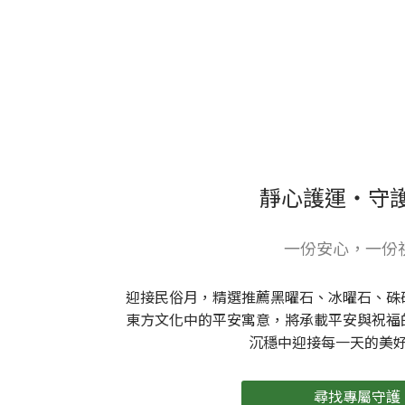
靜心護運・守
一份安心，一份
迎接民俗月，精選推薦黑曜石、冰曜石、硃
東方文化中的平安寓意，將承載平安與祝福
沉穩中迎接每一天的美
尋找專屬守護