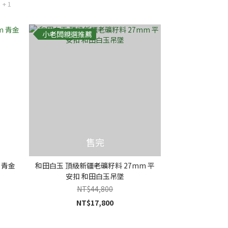
+ 1
小老闆親選推薦
售完
 青金
和田白玉 頂級新疆老礦籽料 27mm 平
安扣 和田白玉吊墜
NT$44,800
NT$17,800