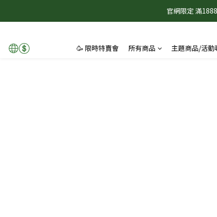
官網限定 滿1
🥳 限時特賣會
所有商品
主題商品/活動