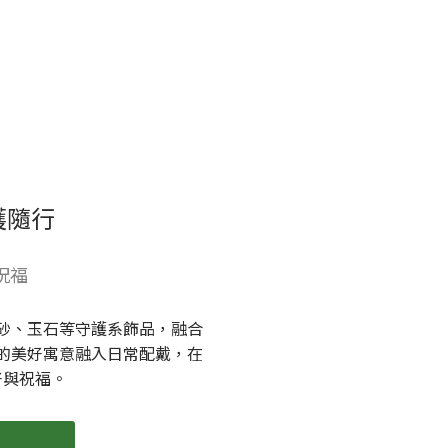
護隨行
祝福
砂、玉石等守護系飾品，融合
的美好寓意融入日常配戴，在
好與祝福。