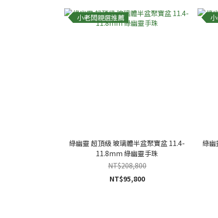
小老闆親選推薦
小
綠幽靈 超頂級 玻璃體半盆聚寶盆 11.4-
綠幽
11.8mm 綠幽靈手珠
NT$208,800
NT$95,800