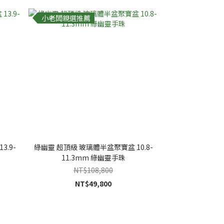
小老闆親選推薦
.9-
綠幽靈 超頂級 玻璃體半盆聚寶盆 10.8-
11.3mm 綠幽靈手珠
NT$108,800
NT$49,800