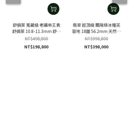
舒俱萊 蒐藏級 老礦帝王紫
翡翠 超頂級 飄陽綠冰種芙
舒俱萊 10.8-11.3mm 舒俱
蓉地 18圍 56.2mm 天然緬
萊手珠
甸A貨翡翠手鐲
NT$498,800
NT$998,800
NT$198,800
NT$398,000