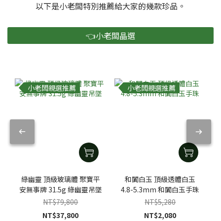
以下是小老闆特別推薦給大家的幾款珍品。
👈小老闆晶選
小老闆親選推薦
小老闆親選推薦
綠幽靈 頂級玻璃體 聚寶平
和闐白玉 頂級透體白玉
安無事牌 31.5g 綠幽靈吊墜
4.8-5.3mm 和闐白玉手珠
NT$79,800
NT$5,280
NT$37,800
NT$2,080