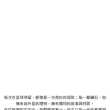
SPACEROCK 原礦晶礦
一個充滿多變與探索精神的品牌，同時也是一位穿梭
於宇宙中的太空旅者
每次在星球停留，都像是一次奇妙的探險；每一顆礦石，就
像來自外星的禮物，擁有獨特的故事與特質。
在這無垠的宇宙中，我們雖然渺小，但正以每一步的累積與