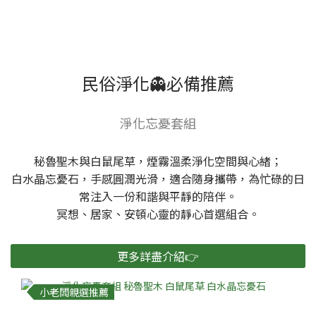
民俗淨化👻必備推薦
淨化忘憂套組
秘魯聖木與白鼠尾草，煙霧溫柔淨化空間與心緒；
白水晶忘憂石，手感圓潤光滑，適合隨身攜帶，為忙碌的日
常注入一份和諧與平靜的陪伴。
冥想、居家、安頓心靈的靜心首選組合。
更多詳盡介紹👉
小老闆親選推薦