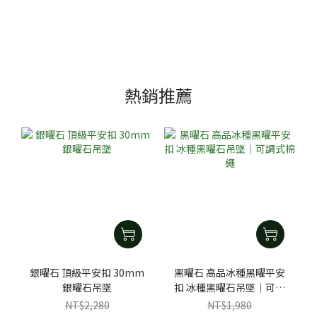
熱銷推薦
銀曜石 頂級平安扣 30mm
黑曜石 高品冰種黑曜平安
銀曜石吊墜
扣 冰種黑曜石吊墜｜可調
式棉繩
NT$2,280
NT$1,980