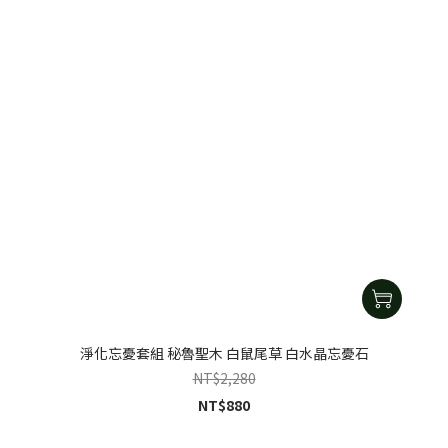
淨化忘憂套組 秘魯聖木 白鼠尾草 白水晶忘憂石
NT$2,280
NT$880