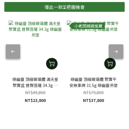
僅此一款⏳把握機會
小老闆親選推薦
綠幽靈 頂級玻璃體 滿天星
綠幽靈 頂級玻璃體 聚寶平
聚寶盆 普賢菩薩 34.3g 綠
安無事牌 31.5g 綠幽靈吊墜
幽靈吊墜
NT$49,800
NT$79,800
NT$23,800
NT$37,800