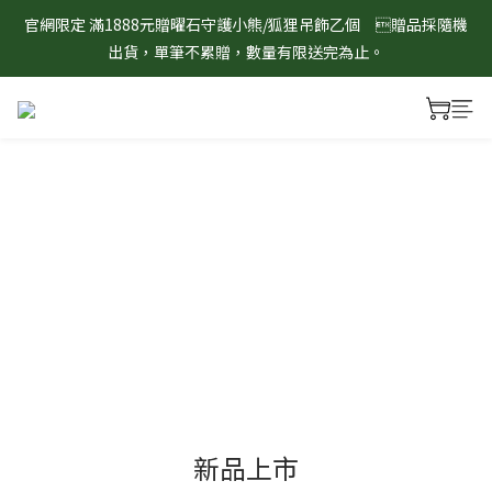
官網限定 滿1888元贈曜石守護小熊/狐狸吊飾乙個　贈品採隨機
8/1-8/31 淨心護運 全館8折起 記得將商品加入購物車查看最終折
出貨，單筆不累贈，數量有限送完為止。
扣金額！
8/1-8/31 淨心護運 全館8折起 記得將商品加入購物車查看最終折
扣金額！
新品上市