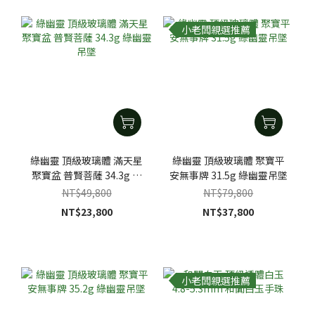
小老闆親選推薦
綠幽靈 頂級玻璃體 滿天星
綠幽靈 頂級玻璃體 聚寶平
聚寶盆 普賢菩薩 34.3g 綠
安無事牌 31.5g 綠幽靈吊墜
幽靈吊墜
NT$49,800
NT$79,800
NT$23,800
NT$37,800
小老闆親選推薦