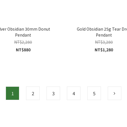
ilver Obsidian 30mm Donut
Gold Obsidian 25g Tear D
Pendant
Pendant
NT$2,280
NT$3,280
NT$880
NT$1,280
1
2
3
4
5