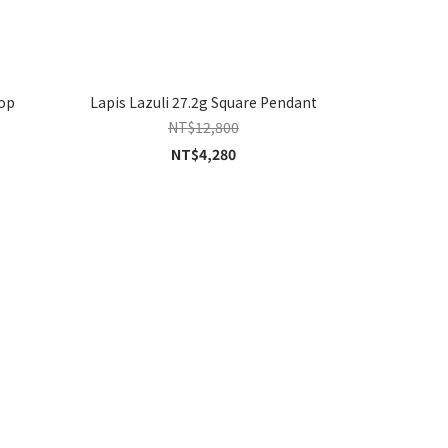
rop
Lapis Lazuli 27.2g Square Pendant
NT$12,800
NT$4,280