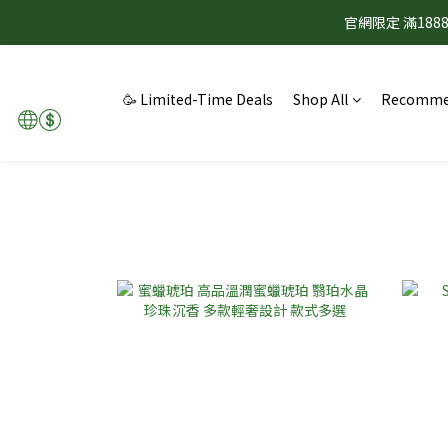
官網限定 滿1
🥳 Limited-Time Deals
Shop All
Recomme