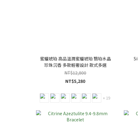
蜜蠟琥珀 高品溫潤蜜蠟琥珀 翳珀水晶
S
珍珠沉香 多款輕奢設計 款式多選
NT$12,800
NT$5,280
+ 19