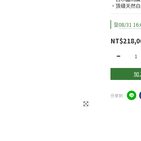
。頂級天然白
至
08/31 16:
NT$218,0
加
分享到