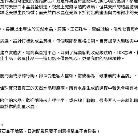
是作為日常配戴的優雅飾品，或是作為置於空間中沉澱心境的晶鎮，都能
的天然白水晶晶瑩剔透，視覺上宛如淨透的玻璃，但其天然的結晶結構與光學折
且缺乏天然生長特徵；而天然白水晶在光線下折射出的畫面與內部微小的
起步，長期以來專注於天然水晶、原礦、玉石雕件、蜜蠟琥珀、佛教七寶與
挑選、設計打樣到成品質檢，每個環節都嚴格把關。自有加拿大礦區與中
建立實體店、電商與直播平台，深刻了解顧客對收藏級琥珀、108念珠、
佳出品，必屬佳品——這句話不僅是初心，更是我們的品牌精神。
麗門面或浮誇行銷，卻深受老客人信賴，常被稱為「最推薦的水晶店」、
佳珠寶只賣真正的天然水晶與原礦。所有水晶生成的過程中難免會帶有冰
陪伴的水晶，歡迎隨時來店裡坐坐，或在線上聊聊；很多客人一來就能聊
屬於你的能量水晶。
。
石並不脆弱，日常配戴只要不刻意撞擊並不會碎裂 )