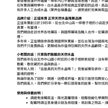
象徵著過濾外界雜擾、帶來內心平靜與澄澈思緒。因此，不論
在珠寶與礦物學中，白水晶是非常經典且受歡迎的品項。高品質
有許多人工合成水晶（業界俗稱養晶），通常過於完美無瑕
品牌介紹｜正佳珠寶 正宗天然水晶推薦品牌
正佳珠寶創立於1985年，從台北中山區一條巷子裡的小店
真實、有靈魂。
我們親自走訪世界各地礦區，與國際礦場及職人合作，從礦源
適。
多年來，正佳積極參與香港國際珠寶展，並在台灣及中國兩地
我們不只是賣飾品，更願成為你值得信賴的天然水晶顧問。正
小老闆的話｜只賣我們敢戴的天然水晶
我們長年在台北市中山國小附近的小巷子裡默默經營，沒有華
敢戴、敢收藏的水晶與飾品。
常常有人問：「這是真的天然水晶嗎？」我會誠實告訴你，正
靈魂的證明。
無論你是為了招財、開運、送禮或祈福，甚至只是想找顆安心
我們與客人。我們樂於分享每一顆石頭背後的故事，幫你找到
使用與保養說明：
請避免接觸高溫、陽光直曬環境、極酸極鹼化學藥劑
配戴時請注意身邊尖銳及易碰撞、易刮傷之物品。(礦