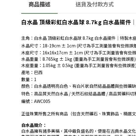
商品描述
送貨及付款方式
白水晶 頂級彩虹白水晶球 8.7kg 白水晶擺件
主角：白水晶 頂級彩虹白水晶球 8.7kg 白水晶擺件｜特製木
水晶尺寸：
18-19cm ± 1cm (尺寸為手工測量皆會有些微誤差
木座尺寸：16x16x17cm ± 1cm (尺寸為手工測量皆會有些
水晶重量：8.765kg ± 1kg (重量為手工測量皆會有些微誤差)
木座重量：1.05kg ± 0.5kg (重量為手工測量皆會有些微誤差
產地：巴西
數量：1
顏色：白水晶透明亮白色、有白片狀自然結晶晶體與些微礦缺
特色：高品質天然白水晶 / 天然石紋結晶晶體 / 高品質礦料切
編號：AWC005
正佳珠寶所售之所有商品（包含天然礦石、珠寶飾品、精選文
白水晶簡介：
白水晶擁有諸多美稱，其中最負盛名的，便是在古典水晶文化