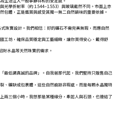
為生活注入一股寧靜祥和的安定感。
射率（約 1.544–1.553）與玻璃截然不同。市面上亦
天然包體，正是鑑賞與感受其獨一無二自然韻味的重要依據。
各式珠寶設計。我們相信：好的礦石不需完美無瑕，而應自然
國工坊，確保品質穩定與工藝細緻，讓你買得安心、戴得舒
招財水晶等天然珠寶的需求。
「最低調真誠的品牌」。自我爸那代起，我們堅持只販售自己
裂、礦缺或包裹體，這些自然痕跡非瑕疵，而是每顆水晶獨特
上兩三個小時，我想那是某種緣分，牽起人與石頭，也連結了