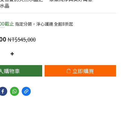
水晶
00
截止
指定分類，淨心護運 全館8折起
00
NT$545,000
入購物車
立即購買