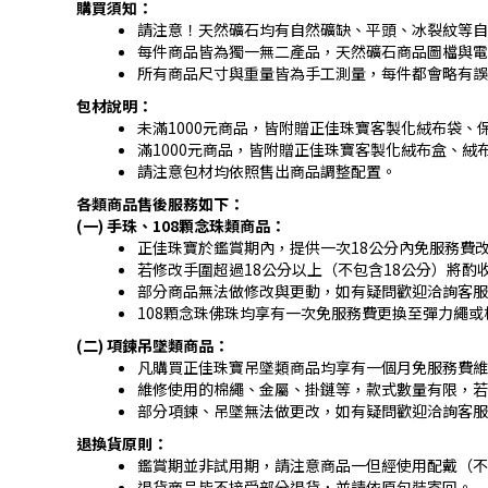
購買須知：
請注意！天然礦石均有自然礦缺、平頭、冰裂紋等自
每件商品皆為獨一無二產品，天然礦石商品圖檔與電
所有商品尺寸與重量皆為手工測量，每件都會略有誤
包材說明：
未滿1000元商品，皆附贈正佳珠寶客製化絨布袋、
滿1000元商品，皆附贈正佳珠寶客製化絨布盒、絨
請注意包材均依照售出商品調整配置。
各類商品售後服務如下：
(一) 手珠、108顆念珠類商品：
正佳珠寶於鑑賞期內，提供一次18公分內免服務費改
若修改手圍超過18公分以上（不包含18公分）將酌
部分商品無法做修改與更動，如有疑問歡迎洽詢客服
108顆念珠佛珠均享有一次免服務費更換至彈力繩或
(二) 項鍊吊墜類商品：
凡購買正佳珠寶吊墜類商品均享有一個月免服務費維
維修使用的棉繩、金屬、掛鏈等，款式數量有限，
部分項鍊、吊墜無法做更改，如有疑問歡迎洽詢客服
退換貨原則：
鑑賞期並非試用期，請注意商品一但經使用配戴（不
退貨商品皆不接受部分退貨，並請依原包裝寄回。