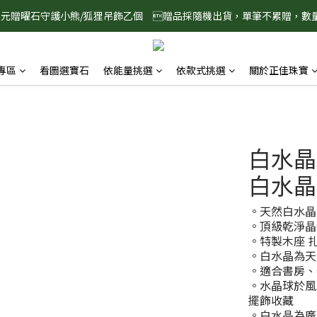
888元贈曜石守護小熊/狐狸吊飾乙個　贈品採隨機出貨，單筆不累贈，數
8/1-8/31 淨心護運 全館8折起 記得將商品加入購物車查看最終折扣金額
8/1-8/31 淨心護運 全館8折起 記得將商品加入購物車查看最終折扣金額
專區
看圖選寶石
依能量挑選
依款式挑選
關於正佳珠寶
白水晶
白水晶
。天然白水晶
。頂級乾淨晶
。特製木座 
。白水晶為天
。適合書房、
。水晶球於風
擺飾收藏
。白水晶為廣