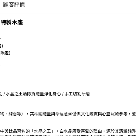
顧客評價
｜特製木座
座
)
微誤差)
)
割 / 水晶之王清除負能量淨化身心 / 手工切割研磨
物、線香等），其相關能量與命理意涵僅供文化鑑賞與心靈沉澱參考，並
中與鈦晶齊名的「水晶之王」。白水晶廣受喜愛的理由，源於其清澈純淨