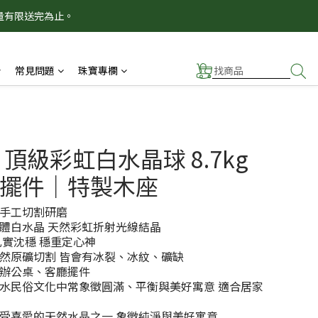
量有限送完為止。
！
！
常見問題
珠寶專欄
 頂級彩虹白水晶球 8.7kg
擺件｜特製木座
手工切割研磨
體白水晶 天然彩虹折射光線結晶
扎實沈穩 穩重定心神
然原礦切割 皆會有冰裂、冰紋、礦缺
辦公桌、客廳擺件
水民俗文化中常象徵圓滿、平衡與美好寓意 適合居家
受喜愛的天然水晶之一 象徵純淨與美好寓意 