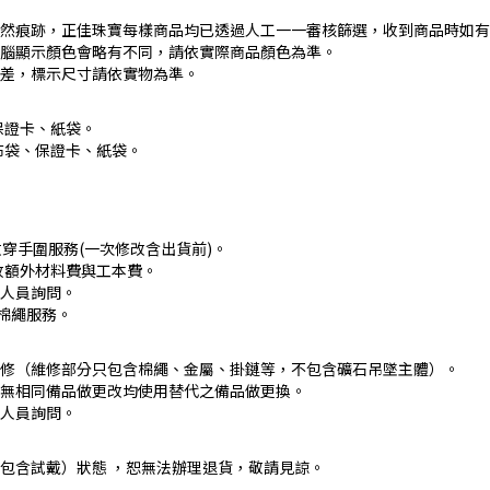
然痕跡，正佳珠寶每樣商品均已透過人工一一審核篩選，收到商品時如有
腦顯示顏色會略有不同，請依實際商品顏色為準。
差，標示尺寸請依實物為準。
保證卡、紙袋。
布袋、保證卡、紙袋。
穿手圍服務(一次修改含出貨前)。
收額外材料費與工本費。
人員詢問。
棉繩服務。
修（維修部分只包含棉繩、金屬、掛鏈等，不包含礦石吊墜主體）。
若無相同備品做更改均使用替代之備品做更換。
人員詢問。
包含試戴）狀態 ，恕無法辦理退貨，敬請見諒。