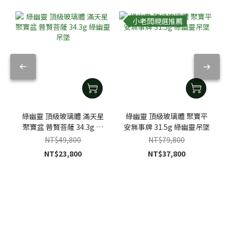
小老闆親選推薦
綠幽靈 頂級玻璃體 滿天星
綠幽靈 頂級玻璃體 聚寶平
聚寶盆 普賢菩薩 34.3g 綠
安無事牌 31.5g 綠幽靈吊墜
幽靈吊墜
NT$49,800
NT$79,800
NT$23,800
NT$37,800