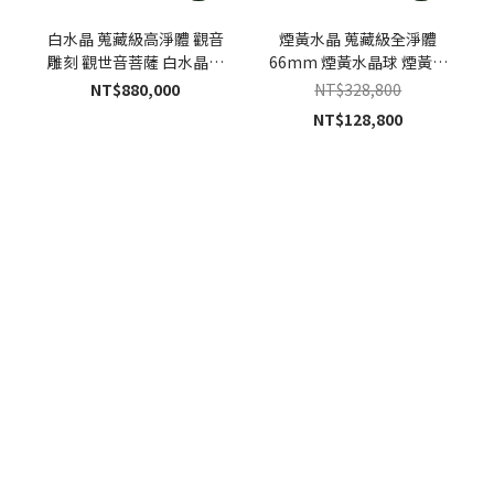
白水晶 蒐藏級高淨體 觀音
煙黃水晶 蒐藏級全淨體
雕刻 觀世音菩薩 白水晶觀
66mm 煙黃水晶球 煙黃水
音雕刻｜手工客製黑檀木座
晶擺件｜特製木座
NT$880,000
NT$328,800
NT$128,800