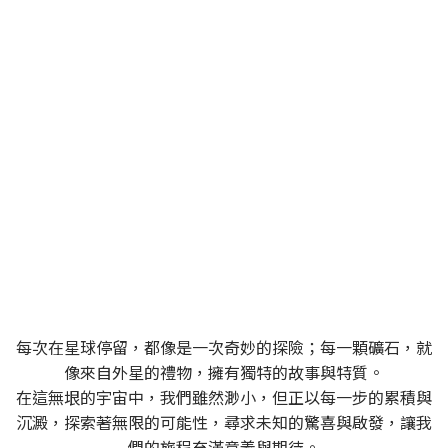
SPACEROCK 原礦晶礦
一個充滿多變與探索精神的品牌，同時也是一位穿梭
於宇宙中的太空旅者
每次在星球停留，都像是一次奇妙的探險；每一顆礦石，就
像來自外星的禮物，擁有獨特的故事與特質。
在這無垠的宇宙中，我們雖然渺小，但正以每一步的累積與
沉澱，探索著無限的可能性，尋求未知的驚喜與啟發，讓我
們的旅程充滿意義與期待。