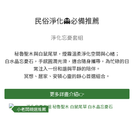
民俗淨化👻必備推薦
淨化忘憂套組
秘魯聖木與白鼠尾草，煙霧溫柔淨化空間與心緒；
白水晶忘憂石，手感圓潤光滑，適合隨身攜帶，為忙碌的日
常注入一份和諧與平靜的陪伴。
冥想、居家、安頓心靈的靜心首選組合。
更多詳盡介紹👉
小老闆親選推薦