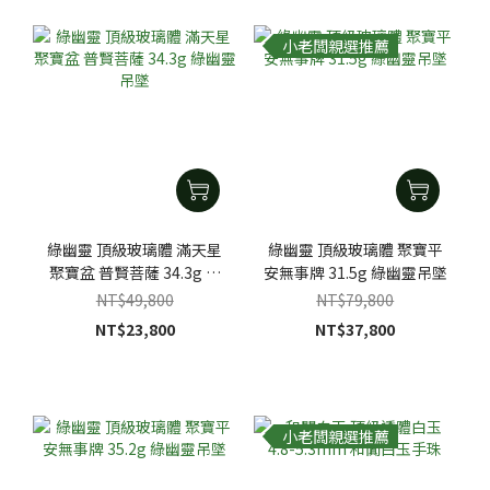
小老闆親選推薦
綠幽靈 頂級玻璃體 滿天星
綠幽靈 頂級玻璃體 聚寶平
聚寶盆 普賢菩薩 34.3g 綠
安無事牌 31.5g 綠幽靈吊墜
幽靈吊墜
NT$49,800
NT$79,800
NT$23,800
NT$37,800
小老闆親選推薦