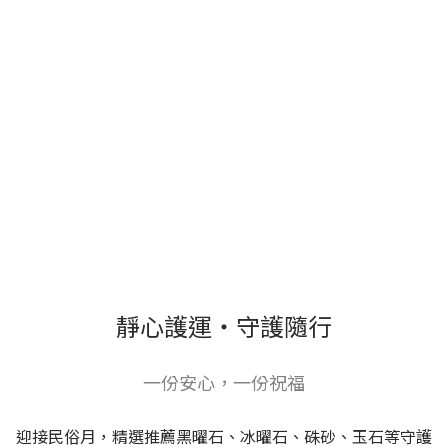
靜心護運・守護隨行
一份安心，一份祝福
迎接民俗月，精選推薦黑曜石、冰曜石、硃砂、玉石等守護