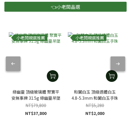
👈小老闆晶選
小老闆親選推薦
小老闆親選推薦
綠幽靈 頂級玻璃體 聚寶平
和闐白玉 頂級透體白玉
安無事牌 31.5g 綠幽靈吊墜
4.8-5.3mm 和闐白玉手珠
NT$79,800
NT$5,280
NT$37,800
NT$2,080