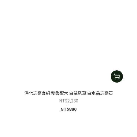
淨化忘憂套組 秘魯聖木 白鼠尾草 白水晶忘憂石
NT$2,280
NT$880