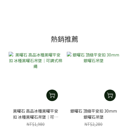
熱銷推薦
黑曜石 高品冰種黑曜平安
銀曜石 頂級平安扣 30mm
扣 冰種黑曜石吊墜｜可調
銀曜石吊墜
式棉繩
NT$1,980
NT$2,280