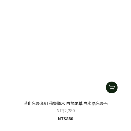
淨化忘憂套組 秘魯聖木 白鼠尾草 白水晶忘憂石
NT$2,280
NT$880