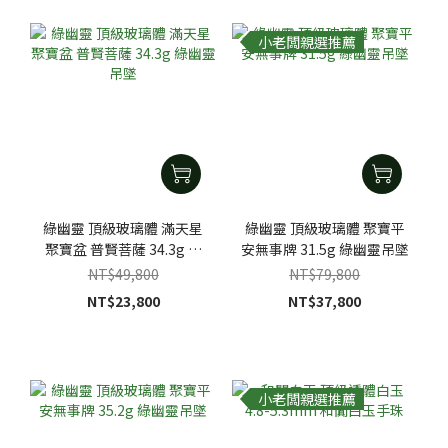
小老闆親選推薦
綠幽靈 頂級玻璃體 滿天星
綠幽靈 頂級玻璃體 聚寶平
聚寶盆 普賢菩薩 34.3g 綠
安無事牌 31.5g 綠幽靈吊墜
幽靈吊墜
NT$49,800
NT$79,800
NT$23,800
NT$37,800
小老闆親選推薦