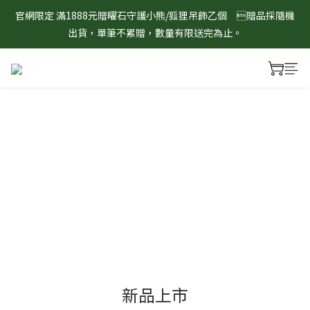
官網限定 滿1888元贈曜石守護小熊/狐狸吊飾乙個　贈品採隨機
8/1-8/31 淨心護運 全館8折起 記得將商品加入購物車查看最終折
出貨，單筆不累贈，數量有限送完為止。
扣金額！
8/1-8/31 淨心護運 全館8折起 記得將商品加入購物車查看最終折
扣金額！
新品上市