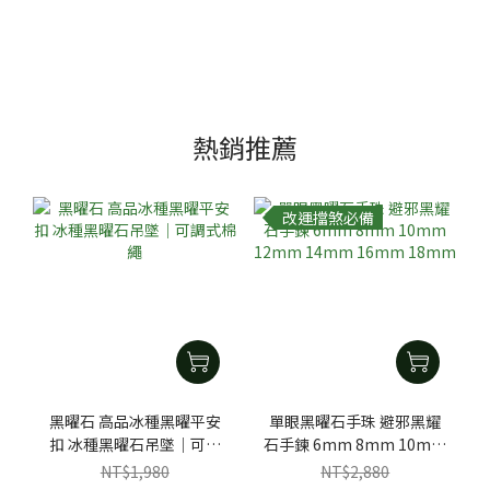
熱銷推薦
改運擋煞必備
黑曜石 高品冰種黑曜平安
單眼黑曜石手珠 避邪黑耀
扣 冰種黑曜石吊墜｜可調
石手鍊 6mm 8mm 10mm
式棉繩
12mm 14mm 16mm
NT$1,980
NT$2,880
18mm