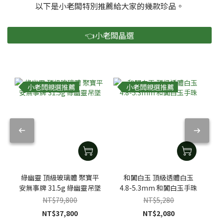
以下是小老闆特別推薦給大家的幾款珍品。
👈小老闆晶選
小老闆親選推薦
小老闆親選推薦
綠幽靈 頂級玻璃體 聚寶平
和闐白玉 頂級透體白玉
安無事牌 31.5g 綠幽靈吊墜
4.8-5.3mm 和闐白玉手珠
NT$79,800
NT$5,280
NT$37,800
NT$2,080