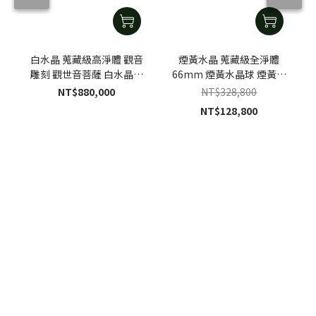
白水晶 蒐藏級高淨體 觀音
煙黃水晶 蒐藏級全淨體
雕刻 觀世音菩薩 白水晶觀
66mm 煙黃水晶球 煙黃水
音雕刻｜手工客製黑檀木座
晶擺件｜特製木座
NT$880,000
NT$328,800
NT$128,800