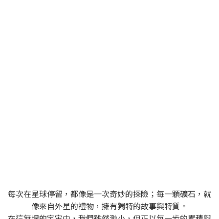
SPACEROCK 原礦晶礦
一個充滿多變與探索精神的品牌，同時也是一位穿梭
於宇宙中的太空旅者
每次在星球停留，都像是一次奇妙的探險；每一顆礦石，就
像來自外星的禮物，擁有獨特的故事與特質。
在這無垠的宇宙中，我們雖然渺小，但正以每一步的累積與