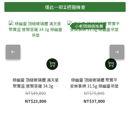
僅此一款⏳把握機會
小老闆親選推薦
綠幽靈 頂級玻璃體 滿天星
綠幽靈 頂級玻璃體 聚寶平
聚寶盆 普賢菩薩 34.3g 綠
安無事牌 31.5g 綠幽靈吊墜
幽靈吊墜
NT$49,800
NT$79,800
NT$23,800
NT$37,800