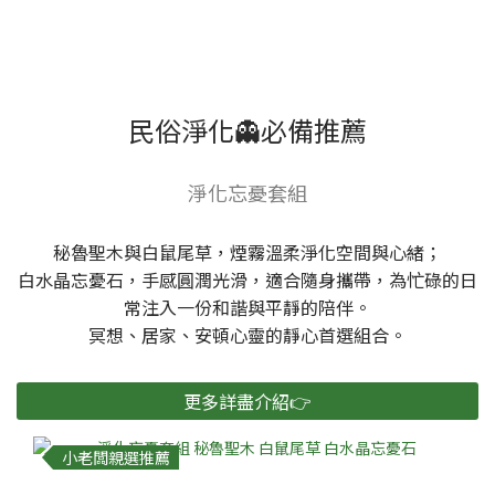
民俗淨化👻必備推薦
淨化忘憂套組
秘魯聖木與白鼠尾草，煙霧溫柔淨化空間與心緒；
白水晶忘憂石，手感圓潤光滑，適合隨身攜帶，為忙碌的日
常注入一份和諧與平靜的陪伴。
冥想、居家、安頓心靈的靜心首選組合。
更多詳盡介紹👉
小老闆親選推薦