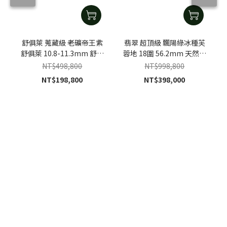
舒俱萊 蒐藏級 老礦帝王紫
翡翠 超頂級 飄陽綠冰種芙
舒俱萊 10.8-11.3mm 舒俱
蓉地 18圍 56.2mm 天然緬
萊手珠
甸A貨翡翠手鐲
NT$498,800
NT$998,800
NT$198,800
NT$398,000