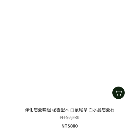
淨化忘憂套組 秘魯聖木 白鼠尾草 白水晶忘憂石
NT$2,280
NT$880