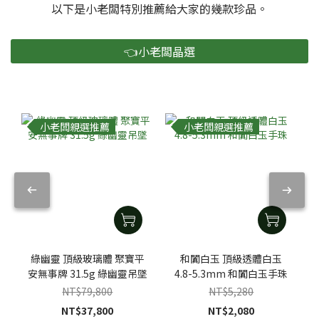
以下是小老闆特別推薦給大家的幾款珍品。
👈小老闆晶選
小老闆親選推薦
小老闆親選推薦
綠幽靈 頂級玻璃體 聚寶平
和闐白玉 頂級透體白玉
安無事牌 31.5g 綠幽靈吊墜
4.8-5.3mm 和闐白玉手珠
NT$79,800
NT$5,280
NT$37,800
NT$2,080