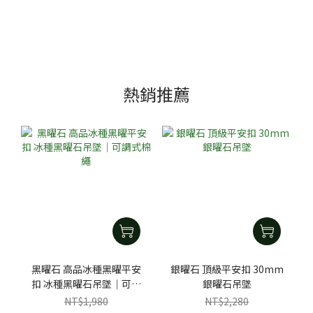
熱銷推薦
黑曜石 高品冰種黑曜平安
銀曜石 頂級平安扣 30mm
扣 冰種黑曜石吊墜｜可調
銀曜石吊墜
式棉繩
NT$1,980
NT$2,280