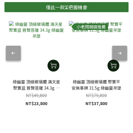
僅此一款⏳把握機會
小老闆親選推薦
綠幽靈 頂級玻璃體 滿天星
綠幽靈 頂級玻璃體 聚寶平
聚寶盆 普賢菩薩 34.3g 綠
安無事牌 31.5g 綠幽靈吊墜
幽靈吊墜
NT$49,800
NT$79,800
NT$23,800
NT$37,800