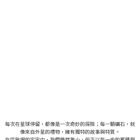
SPACEROCK 原礦晶礦
一個充滿多變與探索精神的品牌，同時也是一位穿梭
於宇宙中的太空旅者
每次在星球停留，都像是一次奇妙的探險；每一顆礦石，就
像來自外星的禮物，擁有獨特的故事與特質。
在這無垠的宇宙中，我們雖然渺小，但正以每一步的累積與