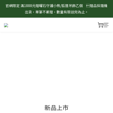
官網限定 滿1888元贈曜石守護小熊/狐狸吊飾乙個　贈品採隨機
8/1-8/31 淨心護運 全館8折起 記得將商品加入購物車查看最終折
出貨，單筆不累贈，數量有限送完為止。
扣金額！
8/1-8/31 淨心護運 全館8折起 記得將商品加入購物車查看最終折
扣金額！
新品上市