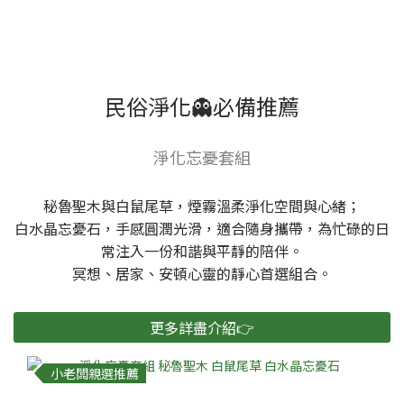
民俗淨化👻必備推薦
淨化忘憂套組
秘魯聖木與白鼠尾草，煙霧溫柔淨化空間與心緒；
白水晶忘憂石，手感圓潤光滑，適合隨身攜帶，為忙碌的日
常注入一份和諧與平靜的陪伴。
冥想、居家、安頓心靈的靜心首選組合。
更多詳盡介紹👉
小老闆親選推薦