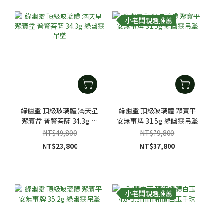
小老闆親選推薦
綠幽靈 頂級玻璃體 滿天星
綠幽靈 頂級玻璃體 聚寶平
聚寶盆 普賢菩薩 34.3g 綠
安無事牌 31.5g 綠幽靈吊墜
幽靈吊墜
NT$49,800
NT$79,800
NT$23,800
NT$37,800
小老闆親選推薦